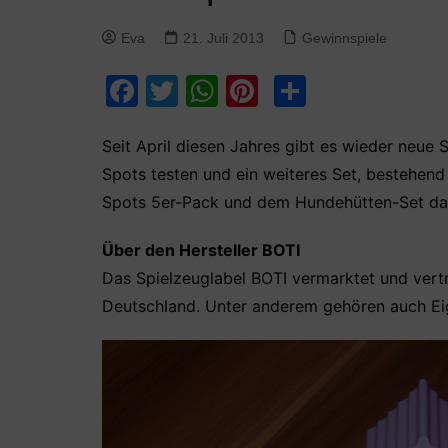
Eva
21. Juli 2013
Gewinnspiele
F
T
W
Pi
T
a
w
h
nt
ei
c
itt
at
er
le
Seit April diesen Jahres gibt es wieder neue 
Spots testen und ein weiteres Set, bestehend 
e
er
s
e
n
Spots 5er-Pack und dem Hundehütten-Set darf
b
A
st
o
p
Über den Hersteller BOTI
o
p
Das Spielzeuglabel BOTI vermarktet und vertr
k
Deutschland. Unter anderem gehören auch Ei