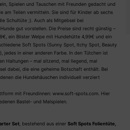
meln, Spielen und Tauschen mit Freunden gedacht und
 am Teilen vermitteln. Sie sind für Kinder ab sechs
ie Schultüte ;). Auch als Mitgebsel bei
unde gut vorstellen. Die Preise sind recht günstig –
99€, ein Blister Welpe mit Hundehütte 4,99€ und ein
schiedene Soft Spots (Sunny Spot, Itchy Spot, Beauty
, jedes in einer anderen Farbe. In den Tütchen ist
en Haltungen – mal sitzend, mal liegend, mal
el dabei, die eine geheime Botschaft enthält. Bei
denen die Hundehäuschen individuell verziert
attform mit Freundinnen: www.soft-spots.com. Hier
edenen Bastel- und Malspielen.
arter Set
, bestehend aus einer
Soft Spots Folientüte,