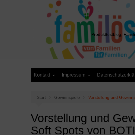
Zum
Inhalt
springen
Produkttestblog, Famil
Kontakt
Impressum
Datenschutzerklä
Presse
Cookie-Richtlinie (EU)
Daten anfordern /
Media Kit
Löschantrag
Start
Gewinnspiele
Vorstellung und Gewinn
Vorstellung und Ge
Soft Spots von BO