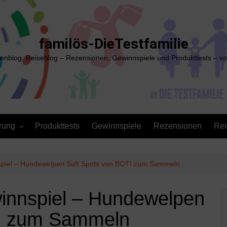
familös-DieTestfamilie
ienblog, Reiseblog – Rezensionen, Gewinnspiele und Produkttests – vo
rung
Produkttests
Gewinnspiele
Rezensionen
Rei
spiel – Hundewelpen Soft Spots von BOTI zum Sammeln
winnspiel – Hundewelpen
TI zum Sammeln