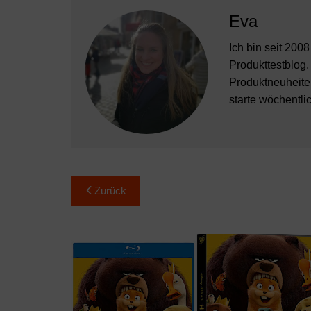
Eva
Ich bin seit 200
Produkttestblog.
Produktneuheiten
starte wöchentli
Beitragsnavigation
Zurück