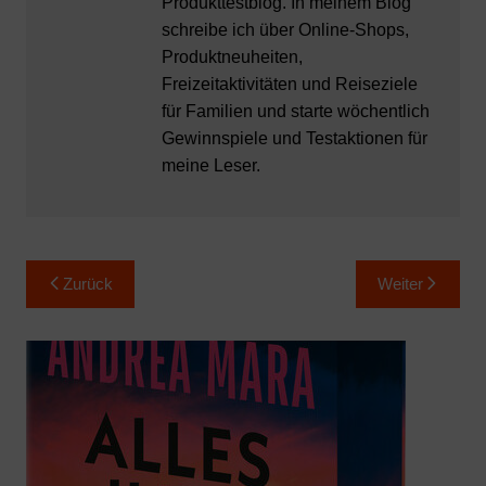
Produkttestblog. In meinem Blog
schreibe ich über Online-Shops,
Produktneuheiten,
Freizeitaktivitäten und Reiseziele
für Familien und starte wöchentlich
Gewinnspiele und Testaktionen für
meine Leser.
Beitragsnavigation
Zurück
Weiter