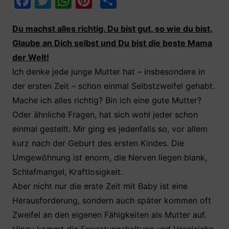
F
T
W
Pi
T
a
w
h
nt
ei
c
itt
at
er
le
Du machst alles richtig. Du bist gut, so wie du bist.
Glaube an Dich selbst und Du bist die beste Mama
e
er
s
e
n
der Welt!
b
A
st
Ich denke jede junge Mutter hat – insbesondere in
o
p
der ersten Zeit – schon einmal Selbstzweifel gehabt.
o
p
Mache ich alles richtig? Bin ich eine gute Mutter?
k
Oder ähnliche Fragen, hat sich wohl jeder schon
einmal gestellt. Mir ging es jedenfalls so, vor allem
kurz nach der Geburt des ersten Kindes. Die
Umgewöhnung ist enorm, die Nerven liegen blank,
Schlafmangel, Kraftlosigkeit.
Aber nicht nur die erste Zeit mit Baby ist eine
Herausforderung, sondern auch später kommen oft
Zweifel an den eigenen Fähigkeiten als Mutter auf.