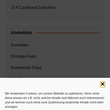
15 € Cashback Gutschein
Anmelden
Anmelden
Eintrags-Feed
Kommentar-Feed
WordPress.org
Wir verwenden Cookies, um unsere Website zu optimieren. Denn ohne
diese wissen wir z.B. nicht, welche Inhalte und Aktionen euch interessieren
Zahnarzt München
und wir können euch ohne eure Zustimmung bestimmte Inhalte nicht mehr
anzeigen.