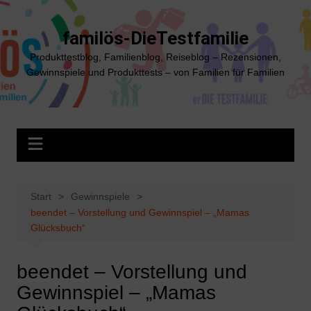
Zum
Inhalt
familös-DieTestfamilie
springen
Produkttestblog, Familienblog, Reiseblog – Rezensionen,
Gewinnspiele und Produkttests – von Familien für Familien
Start
Gewinnspiele
beendet – Vorstellung und Gewinnspiel – „Mamas
Glücksbuch“
beendet – Vorstellung und
Gewinnspiel – „Mamas