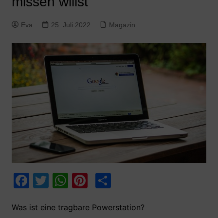
missen willst
Eva
25. Juli 2022
Magazin
F
T
W
Pi
T
a
w
h
nt
ei
c
itt
at
er
le
Was ist eine tragbare Powerstation?