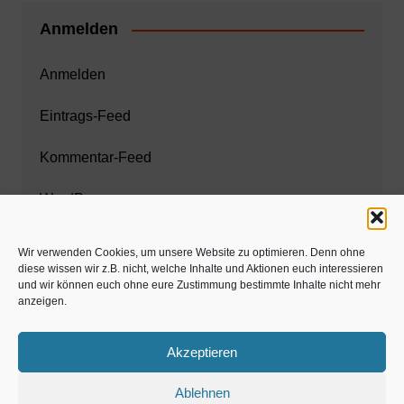
Anmelden
Anmelden
Eintrags-Feed
Kommentar-Feed
WordPress.org
Wir verwenden Cookies, um unsere Website zu optimieren. Denn ohne
diese wissen wir z.B. nicht, welche Inhalte und Aktionen euch interessieren
Zahnarzt München
und wir können euch ohne eure Zustimmung bestimmte Inhalte nicht mehr
anzeigen.
www.estaregistrierung.org – ESTA
Akzeptieren
Ablehnen