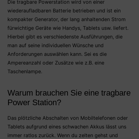
Die tragbare Powerstation wird von einer
e
er
s
e
n
wiederaufladbaren Batterie betrieben und ist ein
b
A
st
kompakter Generator, der lang anhaltenden Strom
o
p
fürwichtige Geräte wie Handys, Tablets usw. liefert.
o
p
Hierbei gibt es verschiedenste Ausführungen, die
k
man auf seine individuellen Wünsche und
Anforderungen auswählen kann. Sei es die
Ampereanzahl oder Zusätze wie z.B. eine
Taschenlampe.
Warum brauchen Sie eine tragbare
Power Station?
Das plötzliche Abschalten von Mobiltelefonen oder
Tablets aufgrund eines schwachen Akkus lässt uns
immer ratlos zurück. Wenn du zelten gehst und