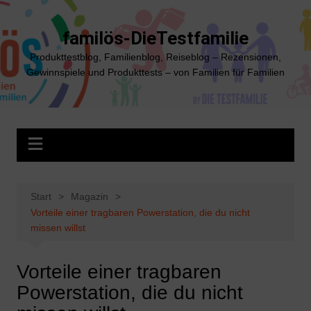
Zum
Inhalt
familös-DieTestfamilie
springen
Produkttestblog, Familienblog, Reiseblog – Rezensionen,
Gewinnspiele und Produkttests – von Familien für Familien
Start
Magazin
Vorteile einer tragbaren Powerstation, die du nicht
missen willst
Vorteile einer tragbaren
Powerstation, die du nicht