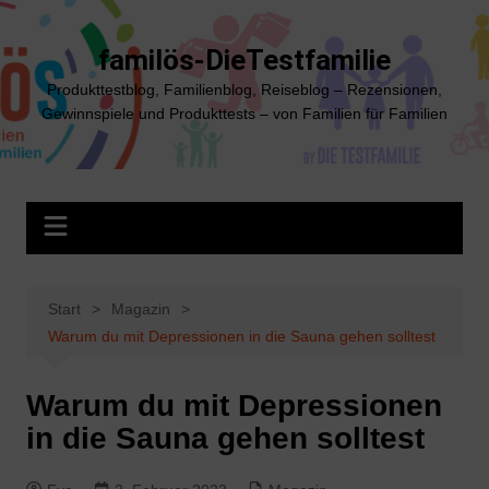
Zum
Inhalt
familös-DieTestfamilie
springen
Produkttestblog, Familienblog, Reiseblog – Rezensionen,
Gewinnspiele und Produkttests – von Familien für Familien
Start
Magazin
Warum du mit Depressionen in die Sauna gehen solltest
Warum du mit Depressionen
in die Sauna gehen solltest