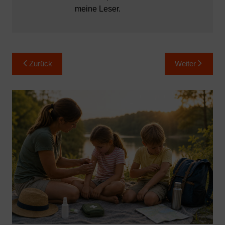
meine Leser.
Beitragsnavigation
Zurück
Weiter