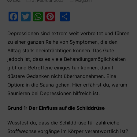
Eva
3. Februar 2023
Magazin
F
T
W
Pi
T
a
w
h
nt
ei
c
itt
at
er
le
Depressionen sind extrem weit verbreitet und führen
zu einer ganzen Reihe von Symptomen, die den
e
er
s
e
n
Alltag stark beeinträchtigen können. Das Gute
b
A
st
jedoch ist, dass es viele Behandlungsmöglichkeiten
o
p
gibt und Betroffene einiges tun können, damit
o
p
düstere Gedanken nicht überhandnehmen. Eine
k
Option: in die Sauna gehen. Hier erfährst du, warum
Saunieren bei Depressionen hilfreich ist.
Grund 1: Der Einfluss auf die Schilddrüse
Wusstest du, dass die Schilddrüse für zahlreiche
Stoffwechselvorgänge im Körper verantwortlich ist?