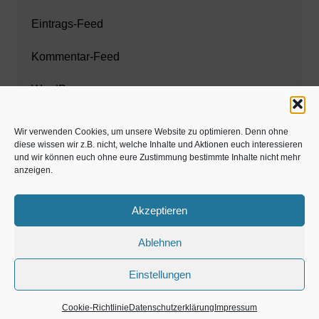
Eintrags-Feed
Kommentar-Feed
WordPress.org
Wir verwenden Cookies, um unsere Website zu optimieren. Denn ohne
diese wissen wir z.B. nicht, welche Inhalte und Aktionen euch interessieren
Zahnarzt München
und wir können euch ohne eure Zustimmung bestimmte Inhalte nicht mehr
anzeigen.
www.estaregistrierung.org – ESTA
Akzeptieren
Ablehnen
©familös - dieTestfamilie -
Einstellungen
Kolumne
Privates
Einschulung & Schulzeit
Weihnachten, Adventszeit
Magazin
Gastartikel
Cookie-Richtlinie
Datenschutzerklärung
Impressum