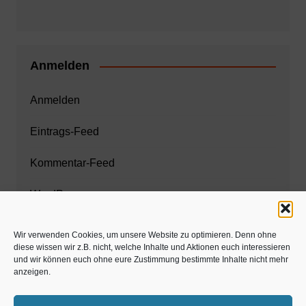
Anmelden
Anmelden
Eintrags-Feed
Kommentar-Feed
WordPress.org
Wir verwenden Cookies, um unsere Website zu optimieren. Denn ohne
diese wissen wir z.B. nicht, welche Inhalte und Aktionen euch interessieren
Zahnarzt München
und wir können euch ohne eure Zustimmung bestimmte Inhalte nicht mehr
anzeigen.
www.estaregistrierung.org – ESTA