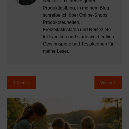
seit 2011 mit dem eigenen
Produkttestblog. In meinem Blog
schreibe ich über Online-Shops,
Produktneuheiten,
Freizeitaktivitäten und Reiseziele
für Familien und starte wöchentlich
Gewinnspiele und Testaktionen für
meine Leser.
Beitragsnavigation
Zurück
Weiter