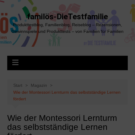
Zum
Inhalt
familös-DieTestfamilie
springen
Produkttestblog, Familienblog, Reiseblog – Rezensionen,
Gewinnspiele und Produkttests – von Familien für Familien
Start
Magazin
Wie der Montessori Lernturm das selbstständige Lernen
fördert
Wie der Montessori Lernturm
das selbstständige Lernen