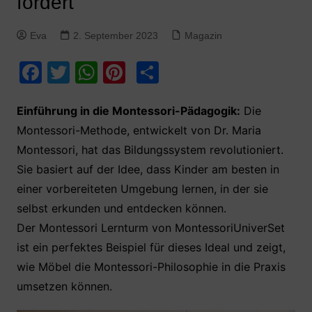
fördert
Eva
2. September 2023
Magazin
F
T
W
Pi
T
a
w
h
nt
ei
c
itt
at
er
le
Einführung in die Montessori-Pädagogik:
Die
Montessori-Methode, entwickelt von Dr. Maria
e
er
s
e
n
Montessori, hat das Bildungssystem revolutioniert.
b
A
st
Sie basiert auf der Idee, dass Kinder am besten in
o
p
einer vorbereiteten Umgebung lernen, in der sie
o
p
selbst erkunden und entdecken können.
k
Der Montessori Lernturm von MontessoriUniverSet
ist ein perfektes Beispiel für dieses Ideal und zeigt,
wie Möbel die Montessori-Philosophie in die Praxis
umsetzen können.