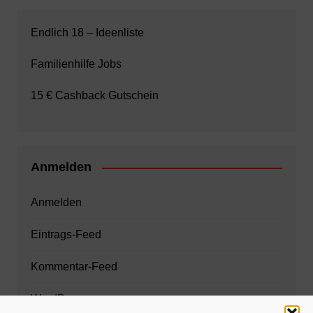
Endlich 18 – Ideenliste
Familienhilfe Jobs
15 € Cashback Gutschein
Anmelden
Anmelden
Eintrags-Feed
Kommentar-Feed
WordPress.org