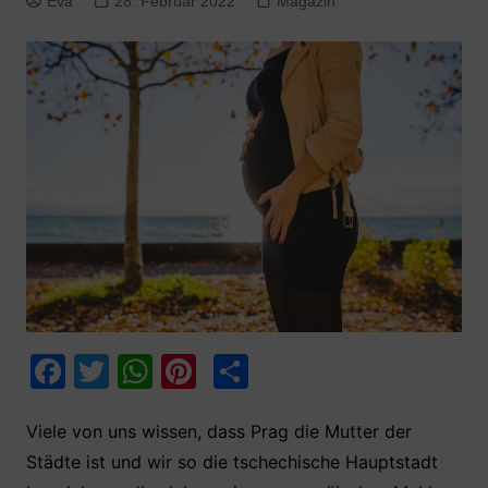
Eva
28. Februar 2022
Magazin
F
T
W
Pi
T
a
w
h
nt
ei
c
itt
at
er
le
Viele von uns wissen, dass Prag die Mutter der
Städte ist und wir so die tschechische Hauptstadt
e
er
s
e
n