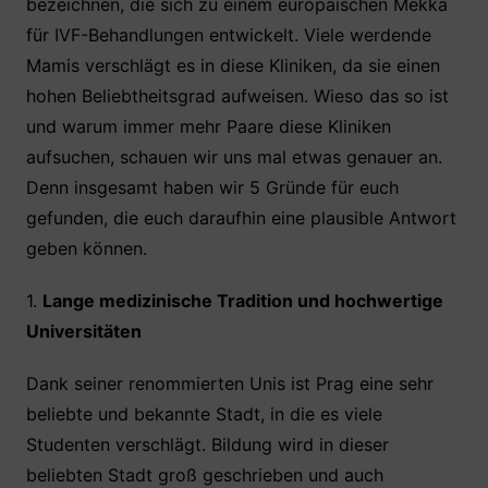
bezeichnen, die sich zu einem europäischen Mekka
b
A
st
für IVF-Behandlungen entwickelt. Viele werdende
o
p
Mamis verschlägt es in diese Kliniken, da sie einen
o
p
hohen Beliebtheitsgrad aufweisen. Wieso das so ist
k
und warum immer mehr Paare diese Kliniken
aufsuchen, schauen wir uns mal etwas genauer an.
Denn insgesamt haben wir 5 Gründe für euch
gefunden, die euch daraufhin eine plausible Antwort
geben können.
1.
Lange medizinische Tradition und hochwertige
Universitäten
Dank seiner renommierten Unis ist Prag eine sehr
beliebte und bekannte Stadt, in die es viele
Studenten verschlägt. Bildung wird in dieser
beliebten Stadt groß geschrieben und auch