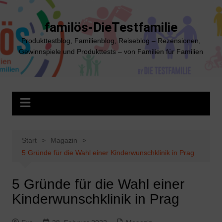
Zum
Inhalt
familös-DieTestfamilie
springen
Produkttestblog, Familienblog, Reiseblog – Rezensionen,
Gewinnspiele und Produkttests – von Familien für Familien
Start
Magazin
5 Gründe für die Wahl einer Kinderwunschklinik in Prag
5 Gründe für die Wahl einer
Kinderwunschklinik in Prag