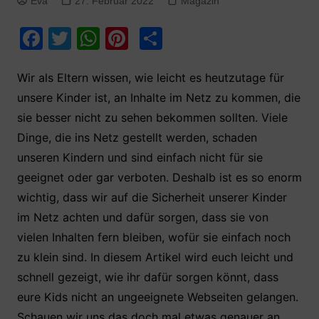
Eva
27. Februar 2022
Magazin
F
T
W
Pi
T
a
w
h
nt
ei
c
itt
at
er
le
Wir als Eltern wissen, wie leicht es heutzutage für
unsere Kinder ist, an Inhalte im Netz zu kommen, die
e
er
s
e
n
sie besser nicht zu sehen bekommen sollten. Viele
b
A
st
Dinge, die ins Netz gestellt werden, schaden
o
p
unseren Kindern und sind einfach nicht für sie
o
p
geeignet oder gar verboten. Deshalb ist es so enorm
k
wichtig, dass wir auf die Sicherheit unserer Kinder
im Netz achten und dafür sorgen, dass sie von
vielen Inhalten fern bleiben, wofür sie einfach noch
zu klein sind. In diesem Artikel wird euch leicht und
schnell gezeigt, wie ihr dafür sorgen könnt, dass
eure Kids nicht an ungeeignete Webseiten gelangen.
Schauen wir uns das doch mal etwas genauer an.