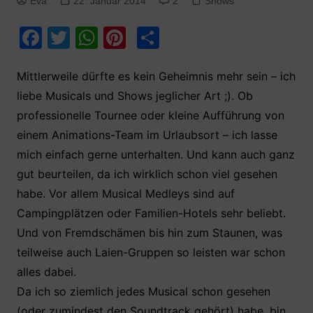
Eva
22. Januar 2014
2
Shows
F
T
W
Pi
T
a
w
h
nt
ei
c
itt
at
er
le
Mittlerweile dürfte es kein Geheimnis mehr sein – ich
liebe Musicals und Shows jeglicher Art ;). Ob
e
er
s
e
n
professionelle Tournee oder kleine Aufführung von
b
A
st
einem Animations-Team im Urlaubsort – ich lasse
o
p
mich einfach gerne unterhalten. Und kann auch ganz
o
p
gut beurteilen, da ich wirklich schon viel gesehen
k
habe. Vor allem Musical Medleys sind auf
Campingplätzen oder Familien-Hotels sehr beliebt.
Und von Fremdschämen bis hin zum Staunen, was
teilweise auch Laien-Gruppen so leisten war schon
alles dabei.
Da ich so ziemlich jedes Musical schon gesehen
(oder zumindest den Soundtrack gehört) habe, bin