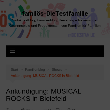
Zum
Inhalt
familös-DieTestfamilie
springen
Produkttestblog, Familienblog, Reiseblog – Rezensionen,
Gewinnspiele und Produkttests – von Familien für Familien
Start
Familienblog
Shows
Ankündigung: MUSICAL ROCKS in Bielefeld
Ankündigung: MUSICAL
ROCKS in Bielefeld