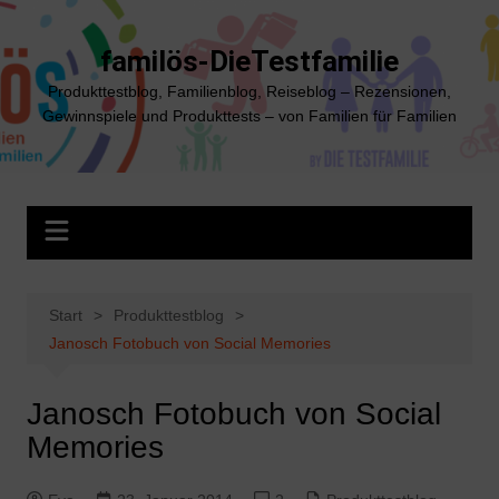
Zum
Inhalt
familös-DieTestfamilie
springen
Produkttestblog, Familienblog, Reiseblog – Rezensionen,
Gewinnspiele und Produkttests – von Familien für Familien
Start
Produkttestblog
Janosch Fotobuch von Social Memories
Janosch Fotobuch von Social
Memories