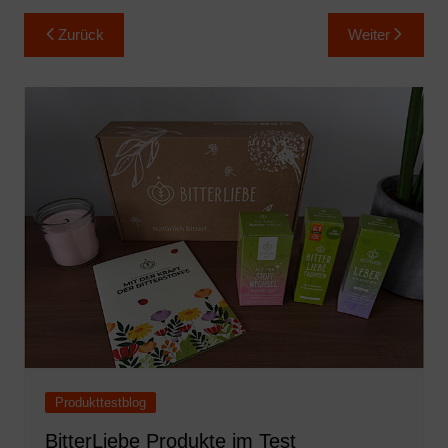
Beitragsnavigation
Zurück
Weiter
Produkttestblog
BitterLiebe Produkte im Test