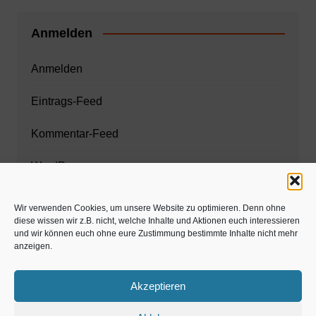
Anmelden
Anmelden
Eintrags-Feed
Kommentar-Feed
WordPress.org
Wir verwenden Cookies, um unsere Website zu optimieren. Denn ohne
diese wissen wir z.B. nicht, welche Inhalte und Aktionen euch interessieren
Zahnarzt München
und wir können euch ohne eure Zustimmung bestimmte Inhalte nicht mehr
anzeigen.
www.estaregistrierung.org – ESTA
Akzeptieren