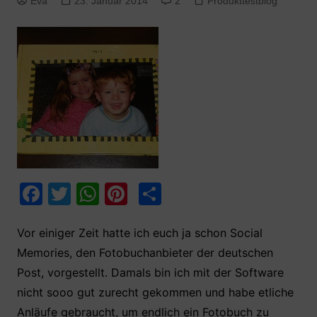
Eva
23. Januar 2014
2
Produkttestblog
F
T
W
Pi
T
a
w
h
nt
ei
c
itt
at
er
le
Vor einiger Zeit hatte ich euch ja schon Social
Memories, den Fotobuchanbieter der deutschen
e
er
s
e
n
Post, vorgestellt. Damals bin ich mit der Software
b
A
st
nicht sooo gut zurecht gekommen und habe etliche
o
p
Anläufe gebraucht, um endlich ein Fotobuch zu