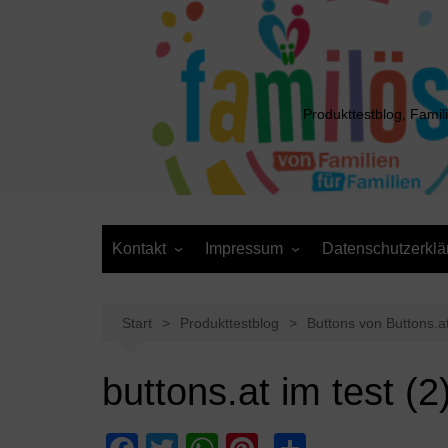
Zum
Inhalt
springen
Produkttestblog, Famil
Kontakt
Impressum
Datenschutzerklä
Presse
Cookie-Richtlinie (EU)
Daten anfordern /
Media Kit
Löschantrag
Start
Produkttestblog
Buttons von Buttons.at
buttons.at im test (2