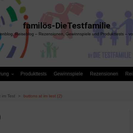
familös-DieTestfamilie
ienblog, Reiseblog – Rezensionen, Gewinnspiele und Produkttests – vo
rung
Produkttests
Gewinnspiele
Rezensionen
Rei
 im Test
buttons.at im test (2)
)