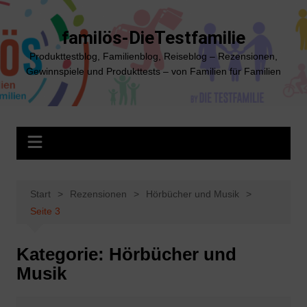
Zum
Inhalt
familös-DieTestfamilie
springen
Produkttestblog, Familienblog, Reiseblog – Rezensionen,
Gewinnspiele und Produkttests – von Familien für Familien
Start
Rezensionen
Hörbücher und Musik
Seite 3
Kategorie:
Hörbücher und
Musik