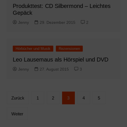
Produkttest: CD Silbermond – Leichtes
Gepäck
Jenny
29. Dezember 2015
2
Hörbücher und Musik
Rezensionen
Leo Lausemaus als Hörspiel und DVD
Jenny
27. August 2015
3
Seitennummerierung
Zurück
1
2
3
4
5
der
Beiträge
Weiter