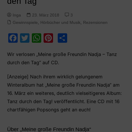
den Tag
Inga
23. März 2018
3
Gewinnspiele
,
Hörbücher und Musik
,
Rezensionen
F
T
W
Pi
T
a
w
h
nt
ei
c
itt
at
er
le
Wir verlosen „Meine große Freundin Nadja – Tanz
durch den Tag“ auf CD.
e
er
s
e
n
b
A
st
[Anzeige] Nach ihrem wirklich gelungenem
o
p
Winteralbum hat „Meine große Freundin Nadja“ am
o
p
16. März ein weiteres, deutlich vielseitigeres Album:
k
Tanz durch den Tag! veröffentlicht. Eine CD mit 16
chartfähigen Popsongs geht an euch!
Über „Meine große Freundin Nadja“