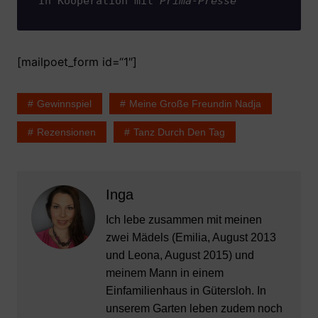
In Kooperation mit 
Prima-Presse
[mailpoet_form id=“1″]
Gewinnspiel
Meine Große Freundin Nadja
Rezensionen
Tanz Durch Den Tag
Inga
Ich lebe zusammen mit meinen
zwei Mädels (Emilia, August 2013
und Leona, August 2015) und
meinem Mann in einem
Einfamilienhaus in Gütersloh. In
unserem Garten leben zudem noch