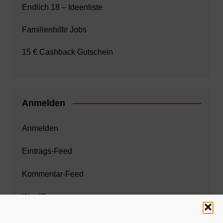
Endlich 18 – Ideenliste
Familienhilfe Jobs
15 € Cashback Gutschein
Anmelden
Anmelden
Eintrags-Feed
Kommentar-Feed
WordPress.org