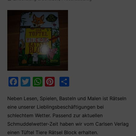
F
T
W
Pi
T
a
w
h
nt
ei
c
itt
at
er
le
Neben Lesen, Spielen, Basteln und Malen ist Rätseln
eine unserer Lieblingsbeschäftigungen bei
e
er
s
e
n
schlechtem Wetter. Passend zur aktuellen
b
A
st
Schmuddelwetter-Zeit haben wir vom Carlsen Verlag
o
p
einen Tüftel Tiere Rätsel Block erhalten.