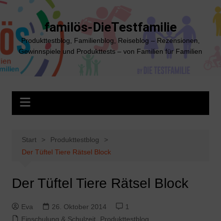
Zum
Inhalt
familös-DieTestfamilie
springen
Produkttestblog, Familienblog, Reiseblog – Rezensionen,
Gewinnspiele und Produkttests – von Familien für Familien
Start
Produkttestblog
Der Tüftel Tiere Rätsel Block
Der Tüftel Tiere Rätsel Block
Eva
26. Oktober 2014
1
Einschulung & Schulzeit
,
Produkttestblog