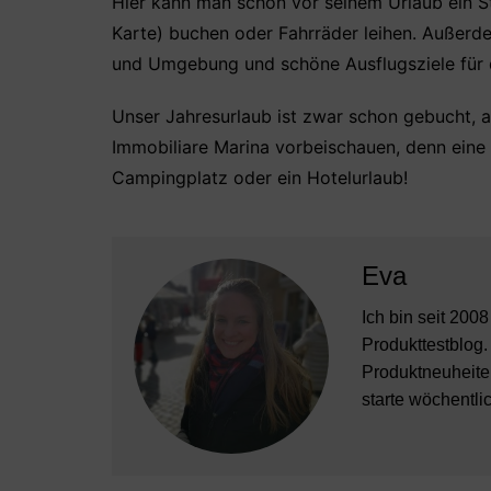
Hier kann man schon vor seinem Urlaub ein S
Karte) buchen oder Fahrräder leihen. Außerde
und Umgebung und schöne Ausflugsziele für
Unser Jahresurlaub ist zwar schon gebucht, a
Immobiliare Marina vorbeischauen, denn eine 
Campingplatz oder ein Hotelurlaub!
Eva
Ich bin seit 200
Produkttestblog.
Produktneuheiten
starte wöchentli