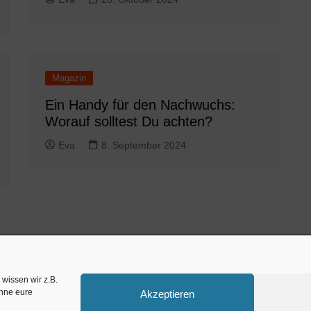
Magazin
Ein Handy für den Nachwuchs:
Worauf solltest Du achten?
Eva
8. September 2024
Zahnarzt München
w
wissen wir z.B.
ohne eure
Akzeptieren