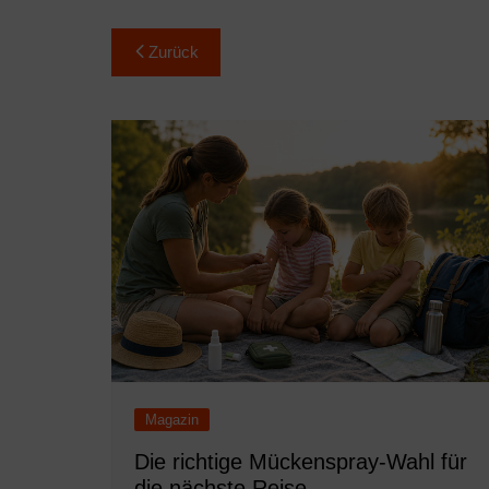
Beitragsnavigation
Zurück
Magazin
Die richtige Mückenspray-Wahl für
die nächste Reise