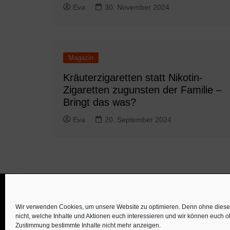
Eva
30. November 2024
Magazin
Kräuterzigaretten statt Nikotin-
Zigaretten zugunsten der Familie –
Bringt das was?
Eva
20. September 2024
Wir verwenden Cookies, um unsere Website zu optimieren. Denn ohne diese 
nicht, welche Inhalte und Aktionen euch interessieren und wir können euch 
Zustimmung bestimmte Inhalte nicht mehr anzeigen.