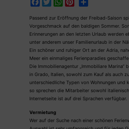
F
T
W
Pi
T
a
w
h
nt
ei
c
itt
at
er
le
Passend zur Eröffnung der Freibad-Saison sp
Vorgeschmack auf den baldigen Sommer. Son
e
er
s
e
n
Erinnerungen an den letzten Urlaub werden eb
b
A
st
unter anderem unser Familienurlaub in der N
o
p
Ein schöner und ruhiger Ort an der Adria, na
o
p
Meer ein einmaliges Ferienparadies geschaffe
k
Die Immobilienagentur „Immobiliare Marina“ be
in Grado, Italien, sowohl zum Kauf als auch z
unterschiedliche Typen von Wohnungen und kl
so sprechen die Mitarbeiter sowohl italienisc
Internetseite ist auf drei Sprachen verfügbar.
Vermietung
Wer auf der Suche nach einer schönen Ferienwo
Auswahl ist sehr umfangreich und für jeden G