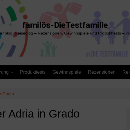
familös-DieTestfamilie
ienblog, Reiseblog – Rezensionen, Gewinnspiele und Produkttests – vo
rung
Produkttests
Gewinnspiele
Rezensionen
Rei
in Grado
r Adria in Grado