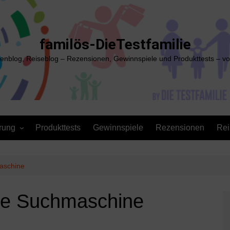
familös-DieTestfamilie
ienblog, Reiseblog – Rezensionen, Gewinnspiele und Produkttests – vo
rung
Produkttests
Gewinnspiele
Rezensionen
Rei
aschine
he Suchmaschine