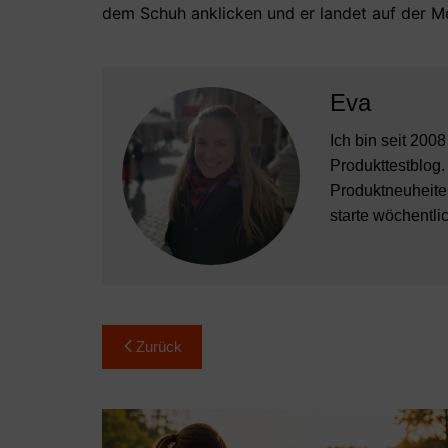
dem Schuh anklicken und er landet auf der Me
Eva
Ich bin seit 200
Produkttestblog.
Produktneuheiten
starte wöchentli
Beitragsnavigation
Zurück