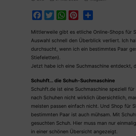
F
T
W
Pi
T
a
w
h
nt
ei
c
itt
at
er
le
Mittlerweile gibt es etliche Online-Shops für
Auswahl schnell den Überblick verliert. Ich 
e
er
s
e
n
durchsucht, wenn ich ein bestimmtes Paar ge
b
A
st
Stiefeletten).
o
p
Jetzt habe ich eine Suchmaschine entdeckt, d
o
p
k
Schuhft… die Schuh-Suchmaschine
Schuhft.de ist eine Suchmaschine speziell fü
nach Schuhen nicht wirklich übersichtlich, m
meisten passen einfach nicht. Und Shop für 
bestimmten Paar ist auch mühsam. Mit Schuhf
gesuchten Schuh. Hier muss man nur einmalig
in einer schönen Übersicht angezeigt.