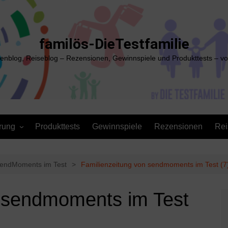
familös-DieTestfamilie
ienblog, Reiseblog – Rezensionen, Gewinnspiele und Produkttests – vo
rung
Produkttests
Gewinnspiele
Rezensionen
Rei
SendMoments im Test
Familienzeitung von sendmoments im Test (7
n sendmoments im Test