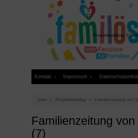
Zum
Inhalt
springen
Produkttestblog, Famil
Kontakt
Impressum
Datenschutzerklä
Presse
Cookie-Richtlinie (EU)
Daten anfordern /
Media Kit
Löschantrag
Start
Produkttestblog
Familienzeitung von 
Familienzeitung vo
(7)