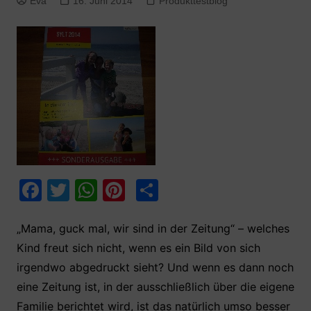
Eva
16. Juni 2014
Produkttestblog
F
T
W
Pi
T
a
w
h
nt
ei
c
itt
at
er
le
„Mama, guck mal, wir sind in der Zeitung“ – welches
Kind freut sich nicht, wenn es ein Bild von sich
e
er
s
e
n
irgendwo abgedruckt sieht? Und wenn es dann noch
b
A
st
eine Zeitung ist, in der ausschließlich über die eigene
o
p
Familie berichtet wird, ist das natürlich umso besser