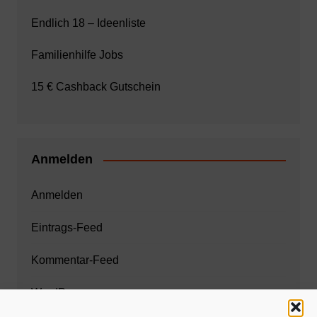
Endlich 18 – Ideenliste
Familienhilfe Jobs
15 € Cashback Gutschein
Anmelden
Anmelden
Eintrags-Feed
Kommentar-Feed
WordPress.org