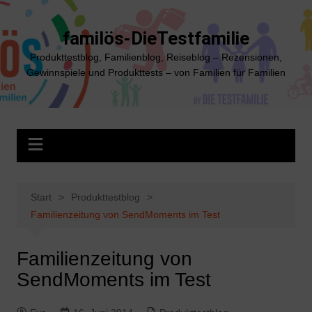
Zum
Inhalt
familös-DieTestfamilie
springen
Produkttestblog, Familienblog, Reiseblog – Rezensionen,
Gewinnspiele und Produkttests – von Familien für Familien
Start
Produkttestblog
Familienzeitung von SendMoments im Test
Familienzeitung von
SendMoments im Test