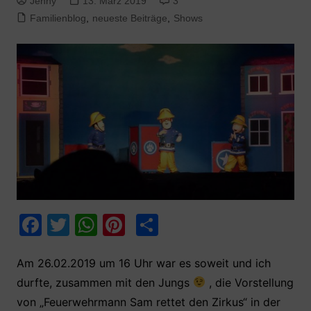
Jenny
13. März 2019
3
Familienblog
,
neueste Beiträge
,
Shows
F
T
W
Pi
T
a
w
h
nt
ei
c
itt
at
er
le
Am 26.02.2019 um 16 Uhr war es soweit und ich
durfte, zusammen mit den Jungs
, die Vorstellung
e
er
s
e
n
von „Feuerwehrmann Sam rettet den Zirkus“ in der