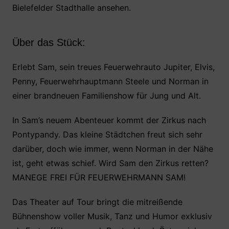
b
A
st
Bielefelder Stadthalle ansehen.
o
p
o
p
Über das Stück:
k
Erlebt Sam, sein treues Feuerwehrauto Jupiter, Elvis,
Penny, Feuerwehrhauptmann Steele und Norman in
einer brandneuen Familienshow für Jung und Alt.
In Sam’s neuem Abenteuer kommt der Zirkus nach
Pontypandy. Das kleine Städtchen freut sich sehr
darüber, doch wie immer, wenn Norman in der Nähe
ist, geht etwas schief. Wird Sam den Zirkus retten?
MANEGE FREI FÜR FEUERWEHRMANN SAM!
Das Theater auf Tour bringt die mitreißende
Bühnenshow voller Musik, Tanz und Humor exklusiv