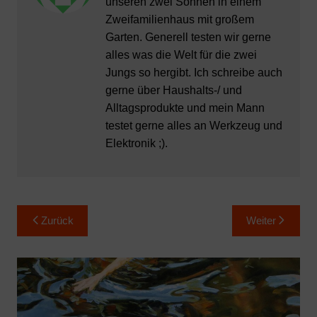
unseren zwei Söhnen in einem
Zweifamilienhaus mit großem
Garten. Generell testen wir gerne
alles was die Welt für die zwei
Jungs so hergibt. Ich schreibe auch
gerne über Haushalts-/ und
Alltagsprodukte und mein Mann
testet gerne alles an Werkzeug und
Elektronik ;).
Beitragsnavigation
Zurück
Weiter