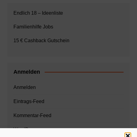
Endlich 18 – Ideenliste
Familienhilfe Jobs
15 € Cashback Gutschein
Anmelden
Anmelden
Eintrags-Feed
Kommentar-Feed
WordPress.org