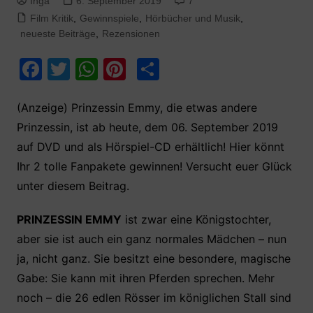
Inga
6. September 2019
7
Film Kritik
,
Gewinnspiele
,
Hörbücher und Musik
,
neueste Beiträge
,
Rezensionen
F
T
W
Pi
T
a
w
h
nt
ei
c
itt
at
er
le
(Anzeige) Prinzessin Emmy, die etwas andere
Prinzessin, ist ab heute, dem 06. September 2019
e
er
s
e
n
auf DVD und als Hörspiel-CD erhältlich! Hier könnt
b
A
st
Ihr 2 tolle Fanpakete gewinnen! Versucht euer Glück
o
p
unter diesem Beitrag.
o
p
k
PRINZESSIN EMMY
ist zwar eine Königstochter,
aber sie ist auch ein ganz normales Mädchen – nun
ja, nicht ganz. Sie besitzt eine besondere, magische
Gabe: Sie kann mit ihren Pferden sprechen. Mehr
noch – die 26 edlen Rösser im königlichen Stall sind