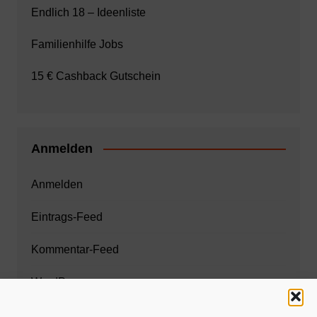
Endlich 18 – Ideenliste
Familienhilfe Jobs
15 € Cashback Gutschein
Anmelden
Anmelden
Eintrags-Feed
Kommentar-Feed
WordPress.org