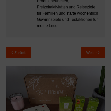
Produktneuheiten,
Freizeitaktivitäten und Reiseziele
für Familien und starte wöchentlich
Gewinnspiele und Testaktionen für
meine Leser.
Beitragsnavigation
Zurück
Weiter