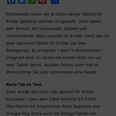
a
w
h
nt
ei
c
itt
at
er
le
Mittlerweile haben wir ja schon einige Tablets für
Kinder getestet und hier vorgestellt. Viele waren
e
er
s
e
n
sehr ähnlich, mit Lernspielen, Spielen und
b
A
st
verschiedenen Apps speziell für Kinder. Ganz neu ist
o
p
aber das erste Tablet für Kinder, bei dem
o
p
Bewegungs- & Lernspiele – auch in Kombination –
k
integriert sind. So sitzen die Kinder nicht nur vor
dem Tablet herum, sondern fahren auch mal im
Wohnzimmer Ski oder schwimmen eine Runde.
Kurio Tab im Test
Zwar wurde das Kurio Tab speziell für Kinder
konzipiert, kann aber Dank Android 4.4 KitKat
Oberfläche mit integriertem Kurio Appstore und
Google Play Store auch als Alltags-Tablet von