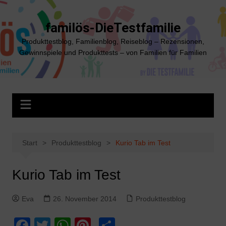
Zum
Inhalt
familös-DieTestfamilie
springen
Produkttestblog, Familienblog, Reiseblog – Rezensionen,
Gewinnspiele und Produkttests – von Familien für Familien
Start
Produkttestblog
Kurio Tab im Test
Kurio Tab im Test
Eva
26. November 2014
Produkttestblog
F
T
W
Pi
T