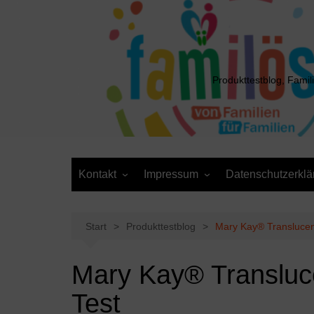
Zum
Inhalt
springen
Produkttestblog, Famil
Kontakt
Impressum
Datenschutzerklä
Presse
Cookie-Richtlinie (EU)
Daten anfordern /
Media Kit
Löschantrag
Start
Produkttestblog
Mary Kay® Translucen
Mary Kay® Transluc
Test