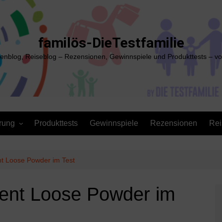
familös-DieTestfamilie
ienblog, Reiseblog – Rezensionen, Gewinnspiele und Produkttests – vo
rung
Produkttests
Gewinnspiele
Rezensionen
Rei
t Loose Powder im Test
ent Loose Powder im