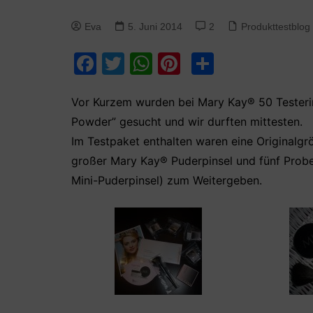
Eva
5. Juni 2014
2
Produkttestblog
F
T
W
Pi
T
a
w
h
nt
ei
c
itt
at
er
le
Vor Kurzem wurden bei Mary Kay® 50 Testeri
Powder” gesucht und wir durften mittesten.
e
er
s
e
n
Im Testpaket enthalten waren eine Originalg
b
A
st
großer Mary Kay® Puderpinsel und fünf Probe
o
p
Mini-Puderpinsel) zum Weitergeben.
o
p
k