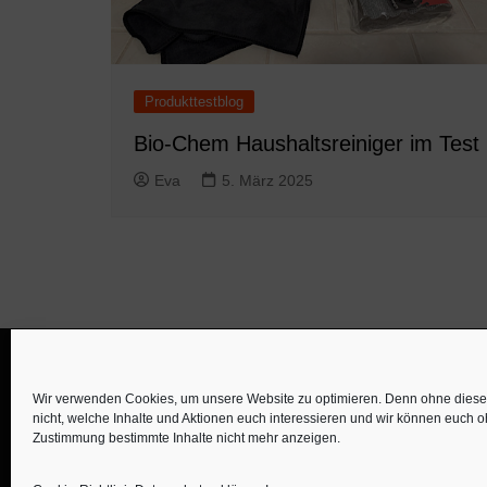
Produkttestblog
Bio-Chem Haushaltsreiniger im Test
Eva
5. März 2025
Wir verwenden Cookies, um unsere Website zu optimieren. Denn ohne diese 
nicht, welche Inhalte und Aktionen euch interessieren und wir können euch 
Zustimmung bestimmte Inhalte nicht mehr anzeigen.
©familös - dieTestfamilie -