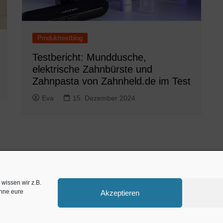
Produkttestblog
Testbericht: Munddusche,
elektrische Zahnbürste und
Zahnpasta von Zahnheld.de im Test
Eva
15. Dezember 2024
Zahnarzt München
w
wissen wir z.B.
ohne eure
Akzeptieren