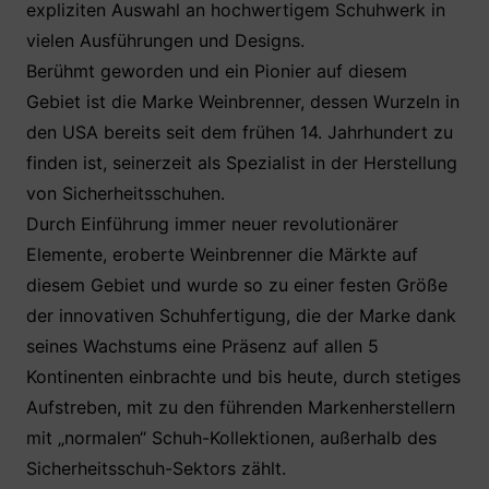
expliziten Auswahl an hochwertigem Schuhwerk in
e
er
s
e
n
vielen Ausführungen und Designs.
b
A
st
Berühmt geworden und ein Pionier auf diesem
o
p
Gebiet ist die Marke Weinbrenner, dessen Wurzeln in
o
p
den USA bereits seit dem frühen 14. Jahrhundert zu
k
finden ist, seinerzeit als Spezialist in der Herstellung
von Sicherheitsschuhen.
Durch Einführung immer neuer revolutionärer
Elemente, eroberte Weinbrenner die Märkte auf
diesem Gebiet und wurde so zu einer festen Größe
der innovativen Schuhfertigung, die der Marke dank
seines Wachstums eine Präsenz auf allen 5
Kontinenten einbrachte und bis heute, durch stetiges
Aufstreben, mit zu den führenden Markenherstellern
mit „normalen“ Schuh-Kollektionen, außerhalb des
Sicherheitsschuh-Sektors zählt.