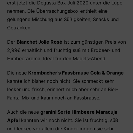
erst jetzt die Degusta Box Juli 2020 unter die Lupe
e
er
s
e
n
nehmen. Die Überraschungsbox enthielt eine
b
A
st
gelungene Mischung aus Süßigkeiten, Snacks und
o
p
Getränken.
o
p
k
Der
Blanchet Jolie Rosé
ist zum günstigen Preis von
2,99€ erhältlich und fruchtig süß mit Erdbeer- und
Himbeeraroma. Ideal für den Mädels-Abend.
Die neue
Krombacher’s Fassbrause Cola & Orange
kannte ich bisher noch nicht. Sie schmeckt sehr
lecker und frisch, erinnert mich aber sehr an Bier-
Fanta-Mix und kaum noch an Fassbrause.
Auch die neue
granini Sorte Himbeere Maracuja
Apfel
kannten wir noch nicht. Sie ist fruchtig, süß
und lecker, vor allem die Kinder mögen sie sehr