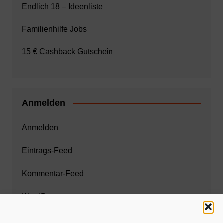
Endlich 18 – Ideenliste
Familienhilfe Jobs
15 € Cashback Gutschein
Anmelden
Anmelden
Eintrags-Feed
Kommentar-Feed
WordPress.org