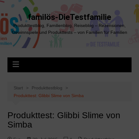
Zum
Inhalt
familös-DieTestfamilie
springen
Produkttestblog, Familienblog, Reiseblog – Rezensionen,
Gewinnspiele und Produkttests – von Familien für Familien
Start
Produkttestblog
Produkttest: Glibbi Slime von Simba
Produkttest: Glibbi Slime von
Simba