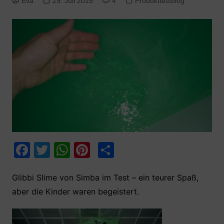
Eva
29. Juli 2015
4
Produkttestblog
F
T
W
Pi
T
a
w
h
nt
ei
c
itt
at
er
le
Glibbi Slime von Simba im Test – ein teurer Spaß,
aber die Kinder waren begeistert.
e
er
s
e
n
b
A
st