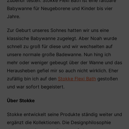
Zubehör testen. Stokke Flexi Bath ist eine faltbare
e
er
s
e
n
Babywanne für Neugeborene und Kinder bis vier
b
A
st
Jahre.
o
p
o
p
Zur Geburt unseres Sohnes hatten wir uns eine
k
klassische Babywanne zugelegt. Aber Noah wurde
schnell zu groß für diese und wir wechselten auf
unsere normale große Badewanne. Nun hing ich
mehr oder weniger gebeugt über der Wanne und das
Herausheben gefiel mir so auch nicht wirklich. Eher
zufällig bin ich auf den
Stokke Flexi Bath
gestoßen
und war sofort begeistert.
Über Stokke
Stokke entwickelt seine Produkte ständig weiter und
ergänzt die Kollektionen. Die Designphilosophie