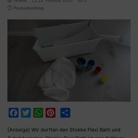
Teresa
19. Februar 2019
2
Produkttestblog
F
T
W
Pi
T
a
w
h
nt
ei
c
itt
at
er
le
[Anzeige] Wir durften den Stokke Flexi Bath und