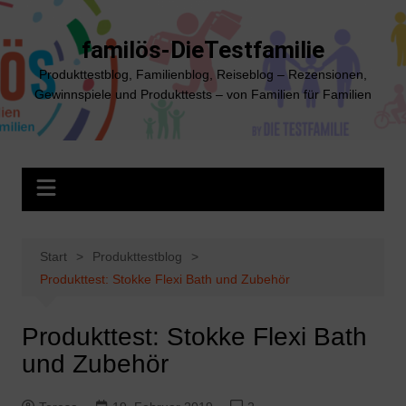
Zum
Inhalt
familös-DieTestfamilie
springen
Produkttestblog, Familienblog, Reiseblog – Rezensionen,
Gewinnspiele und Produkttests – von Familien für Familien
Start
Produkttestblog
Produkttest: Stokke Flexi Bath und Zubehör
Produkttest: Stokke Flexi Bath
und Zubehör