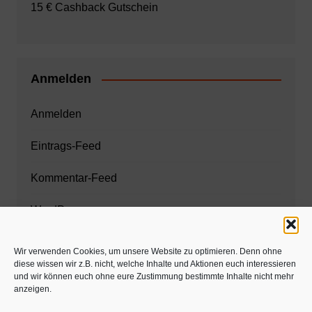
15 € Cashback Gutschein
Anmelden
Anmelden
Eintrags-Feed
Kommentar-Feed
WordPress.org
Wir verwenden Cookies, um unsere Website zu optimieren. Denn ohne
diese wissen wir z.B. nicht, welche Inhalte und Aktionen euch interessieren
Zahnarzt München
und wir können euch ohne eure Zustimmung bestimmte Inhalte nicht mehr
anzeigen.