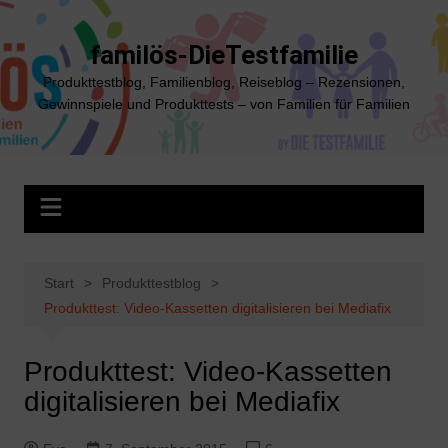
Zum
Inhalt
familös-DieTestfamilie
springen
Produkttestblog, Familienblog, Reiseblog – Rezensionen,
Gewinnspiele und Produkttests – von Familien für Familien
Start
Produkttestblog
Produkttest: Video-Kassetten digitalisieren bei Mediafix
Produkttest: Video-Kassetten
digitalisieren bei Mediafix