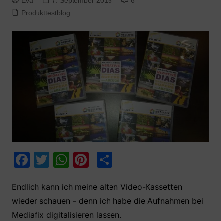
Eva
7. September 2015
6
Produkttestblog
F
T
W
Pi
T
a
w
h
nt
ei
c
itt
at
er
le
Endlich kann ich meine alten Video-Kassetten
wieder schauen – denn ich habe die Aufnahmen bei
e
er
s
e
n
Mediafix digitalisieren lassen.