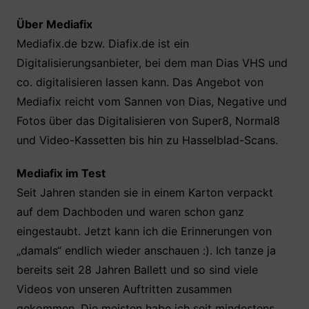
b
A
st
o
p
Über Mediafix
o
p
Mediafix.de bzw. Diafix.de ist ein
k
Digitalisierungsanbieter, bei dem man Dias VHS und
co. digitalisieren lassen kann. Das Angebot von
Mediafix reicht vom Sannen von Dias, Negative und
Fotos über das Digitalisieren von Super8, Normal8
und Video-Kassetten bis hin zu Hasselblad-Scans.
Mediafix im Test
Seit Jahren standen sie in einem Karton verpackt
auf dem Dachboden und waren schon ganz
eingestaubt. Jetzt kann ich die Erinnerungen von
„damals“ endlich wieder anschauen :). Ich tanze ja
bereits seit 28 Jahren Ballett und so sind viele
Videos von unseren Auftritten zusammen
gekommen. Die meisten habe ich seit mindestens