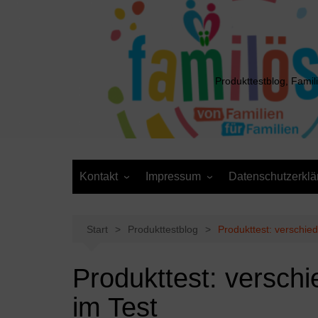
Zum
Inhalt
springen
Produkttestblog, Famil
Kontakt
Impressum
Datenschutzerklä
Presse
Cookie-Richtlinie (EU)
Daten anfordern /
Media Kit
Löschantrag
Start
Produkttestblog
Produkttest: verschie
Produkttest: versc
im Test