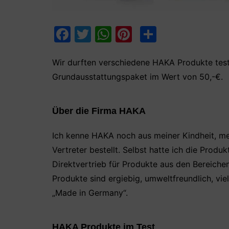
F
T
W
Pi
T
a
w
h
nt
ei
c
itt
at
er
le
Wir durften verschiedene HAKA Produkte tes
Grundausstattungspaket im Wert von 50,-€.
e
er
s
e
n
b
A
st
Über die Firma HAKA
o
p
o
p
Ich kenne HAKA noch aus meiner Kindheit, me
k
Vertreter bestellt. Selbst hatte ich die Produ
Direktvertrieb für Produkte aus den Bereich
Produkte sind ergiebig, umweltfreundlich, viel
„Made in Germany“.
HAKA Produkte im Test