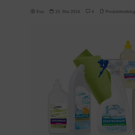
Eva
15. Mai 2016
4
Produkttestblo