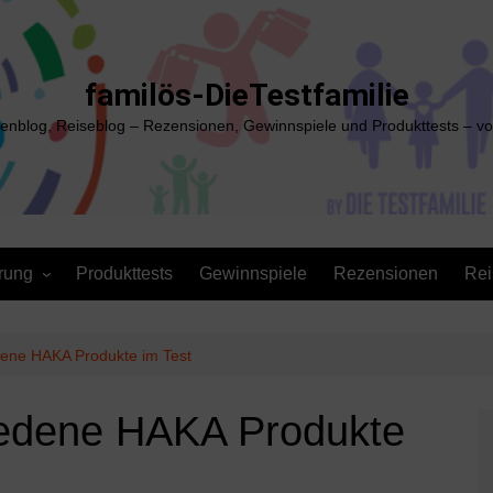
familös-DieTestfamilie
ienblog, Reiseblog – Rezensionen, Gewinnspiele und Produkttests – vo
rung
Produkttests
Gewinnspiele
Rezensionen
Rei
dene HAKA Produkte im Test
hiedene HAKA Produkte