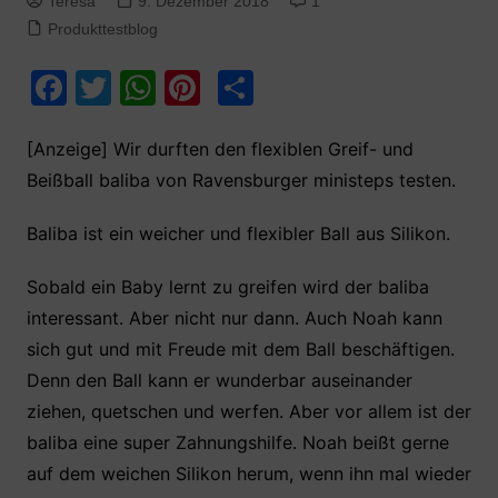
Teresa
9. Dezember 2018
1
Produkttestblog
F
T
W
Pi
T
a
w
h
nt
ei
c
itt
at
er
le
[Anzeige] Wir durften den flexiblen Greif- und
Beißball baliba von Ravensburger ministeps testen.
e
er
s
e
n
b
A
st
Baliba ist ein weicher und flexibler Ball aus Silikon.
o
p
Sobald ein Baby lernt zu greifen wird der baliba
o
p
interessant. Aber nicht nur dann. Auch Noah kann
k
sich gut und mit Freude mit dem Ball beschäftigen.
Denn den Ball kann er wunderbar auseinander
ziehen, quetschen und werfen. Aber vor allem ist der
baliba eine super Zahnungshilfe. Noah beißt gerne
auf dem weichen Silikon herum, wenn ihn mal wieder