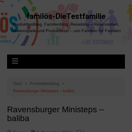
Zum
Inhalt
familös-DieTestfamilie
springen
Produkttestblog, Familienblog, Reiseblog – Rezensionen,
Gewinnspiele und Produkttests – von Familien für Familien
Start
Produkttestblog
Ravensburger Ministeps – baliba
Ravensburger Ministeps –
baliba