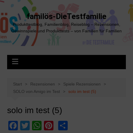
Zum
Inhalt
familös-DieTestfamilie
springen
Produkttestblog, Familienblog, Reiseblog – Rezensionen,
Gewinnspiele und Produkttests – von Familien für Familien
Start
Rezensionen
Spiele Rezensionen
SOLO von Amigo im Test
solo im test (5)
solo im test (5)
F
T
W
Pi
T