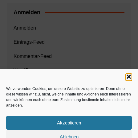
Anmelden
Anmelden
Eintrags-Feed
Kommentar-Feed
WordPress.org
Wir verwenden Cookies, um unsere Website zu optimieren. Denn ohne
diese wissen wir z.B. nicht, welche Inhalte und Aktionen euch interessieren
Zahnarzt München
und wir können euch ohne eure Zustimmung bestimmte Inhalte nicht mehr
anzeigen.
www.estaregistrierung.org – ESTA
Akzeptieren
Ablehnen