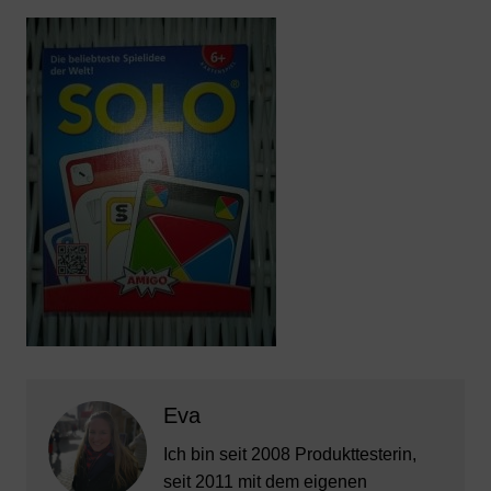
a
w
h
nt
ei
c
itt
at
er
le
e
er
s
e
n
b
A
st
o
p
o
p
k
Eva
Ich bin seit 2008 Produkttesterin,
seit 2011 mit dem eigenen