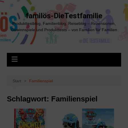
Zum
Inhalt
familös-DieTestfamilie
springen
Produkttestblog, Familienblog, Reiseblog – Rezensionen,
Gewinnspiele und Produkttests – von Familien für Familien
Start
Familienspiel
Schlagwort:
Familienspiel