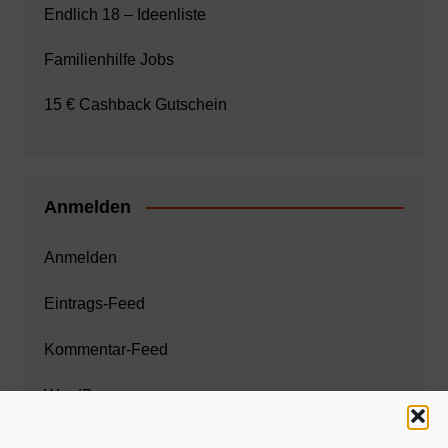
Endlich 18 – Ideenliste
Familienhilfe Jobs
15 € Cashback Gutschein
Anmelden
Anmelden
Eintrags-Feed
Kommentar-Feed
WordPress.org