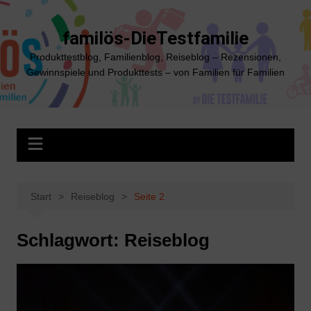
Zum
Inhalt
familös-DieTestfamilie
springen
Produkttestblog, Familienblog, Reiseblog – Rezensionen,
Gewinnspiele und Produkttests – von Familien für Familien
Start
Reiseblog
Seite 2
Schlagwort:
Reiseblog