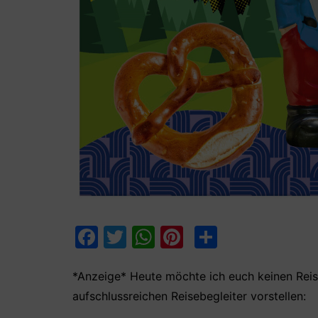
F
T
W
Pi
T
a
w
h
nt
ei
c
itt
at
er
le
*Anzeige* Heute möchte ich euch keinen Reis
aufschlussreichen Reisebegleiter vorstellen:
e
er
s
e
n