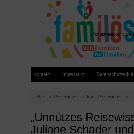
Zum
Inhalt
springen
Produkttestblog, Famil
Kontakt
Impressum
Datenschutzerklä
Presse
Cookie-Richtlinie (EU)
Daten anfordern /
Media Kit
Löschantrag
Start
Rezensionen
Buch Rezensionen
„
„Unnützes Reisewis
Juliane Schader un