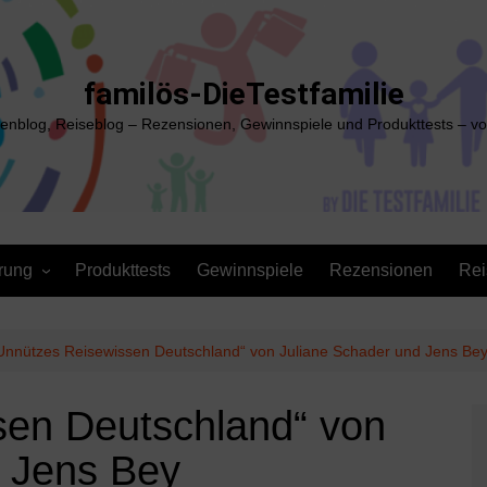
familös-DieTestfamilie
ienblog, Reiseblog – Rezensionen, Gewinnspiele und Produkttests – vo
rung
Produkttests
Gewinnspiele
Rezensionen
Rei
Unnützes Reisewissen Deutschland“ von Juliane Schader und Jens Be
sen Deutschland“ von
d Jens Bey