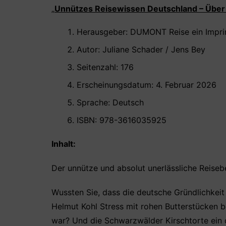
b
A
st
„
Unnützes Reisewissen Deutschland –
Über
o
p
Herausgeber: DUMONT Reise ein Impr
o
p
Autor: Juliane Schader / Jens Bey
k
Seitenzahl: 176
Erscheinungsdatum: 4. Februar 2026
Sprache: Deutsch
ISBN: ‎978-3616035925 ‎
Inhalt:
Der unnütze und absolut unerlässliche Reiseb
Wussten Sie, dass die deutsche Gründlichkei
Helmut Kohl Stress mit rohen Butterstücken 
war? Und die Schwarzwälder Kirschtorte ein 