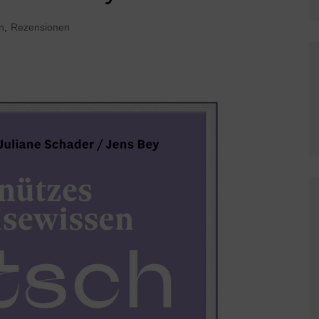
n
,
Rezensionen