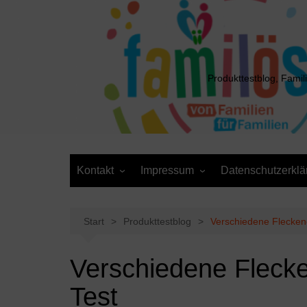
Zum
Inhalt
springen
Produkttestblog, Famil
Kontakt
Impressum
Datenschutzerklä
Presse
Cookie-Richtlinie (EU)
Daten anfordern /
Media Kit
Löschantrag
Start
Produkttestblog
Verschiedene Fleckene
Verschiedene Flecke
Test