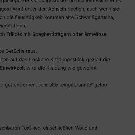
enganliegende Kleidungsstücke (in meinem Fall sind es
angem Arm) unter den Achseln riechen, auch wenn sie
ch die Feuchtigkeit kommen alte Schweißgerüche,
ieder hoch.
ch Trikots mit Spaghettiträgern oder ärmellose
e Gerüche raus.
en auf das trockene Kleidungsstück gezielt die
 Einwirkzeit wird die Kleidung wie gewohnt
r gut entfernen, sehr alte „eingebrannte“ gelbe
schbaren Textilien, einschließlich Wolle und