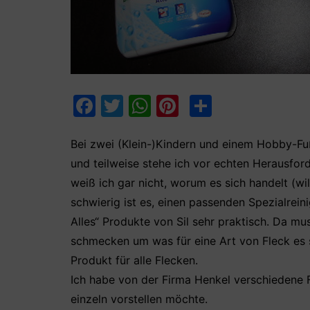
F
T
W
Pi
T
a
w
h
nt
ei
c
itt
at
er
le
Bei zwei (Klein-)Kindern und einem Hobby-Fuß
und teilweise stehe ich vor echten Herausfor
e
er
s
e
n
weiß ich gar nicht, worum es sich handelt (will
b
A
st
schwierig ist es, einen passenden Spezialreini
o
p
Alles“ Produkte von Sil sehr praktisch. Da m
o
p
schmecken um was für eine Art von Fleck es s
k
Produkt für alle Flecken.
Ich habe von der Firma Henkel verschiedene F
einzeln vorstellen möchte.