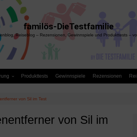
familös-DieTestfamilie
ienblog, Reiseblog – Rezensionen, Gewinnspiele und Produkttests – vo
rung
Produkttests
Gewinnspiele
Rezensionen
Rei
ntferner von Sil im Test
nentferner von Sil im