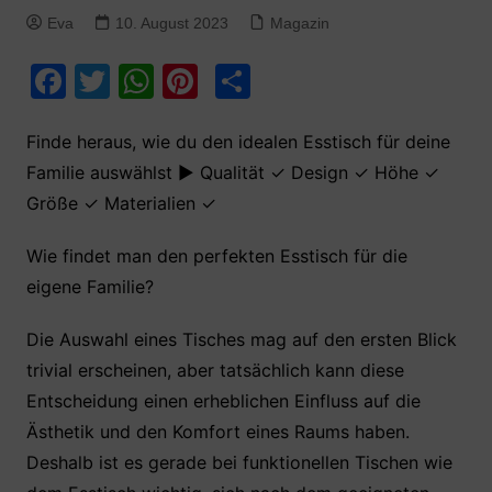
Eva
10. August 2023
Magazin
F
T
W
Pi
T
a
w
h
nt
ei
c
itt
at
er
le
Finde heraus, wie du den idealen Esstisch für deine
Familie auswählst ► Qualität ✓ Design ✓ Höhe ✓
e
er
s
e
n
Größe ✓ Materialien ✓
b
A
st
o
p
Wie findet man den perfekten Esstisch für die
o
p
eigene Familie?
k
Die Auswahl eines Tisches mag auf den ersten Blick
trivial erscheinen, aber tatsächlich kann diese
Entscheidung einen erheblichen Einfluss auf die
Ästhetik und den Komfort eines Raums haben.
Deshalb ist es gerade bei funktionellen Tischen wie