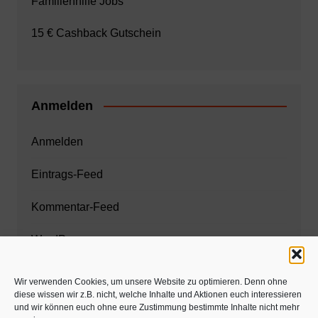
Familienhilfe Jobs
15 € Cashback Gutschein
Anmelden
Anmelden
Eintrags-Feed
Kommentar-Feed
WordPress.org
Wir verwenden Cookies, um unsere Website zu optimieren. Denn ohne
diese wissen wir z.B. nicht, welche Inhalte und Aktionen euch interessieren
Zahnarzt München
und wir können euch ohne eure Zustimmung bestimmte Inhalte nicht mehr