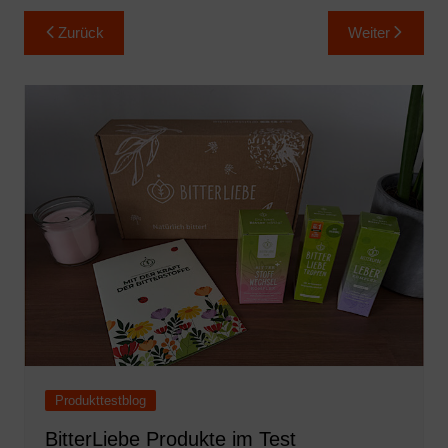
Beitragsnavigation
Zurück
Weiter
Produkttestblog
BitterLiebe Produkte im Test