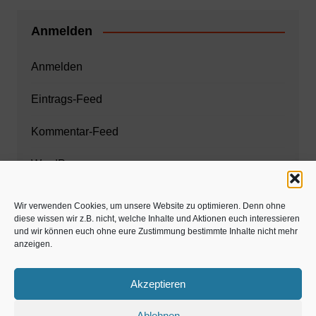
Anmelden
Anmelden
Eintrags-Feed
Kommentar-Feed
WordPress.org
Wir verwenden Cookies, um unsere Website zu optimieren. Denn ohne
diese wissen wir z.B. nicht, welche Inhalte und Aktionen euch interessieren
Zahnarzt München
und wir können euch ohne eure Zustimmung bestimmte Inhalte nicht mehr
anzeigen.
www.estaregistrierung.org – ESTA
Akzeptieren
Ablehnen