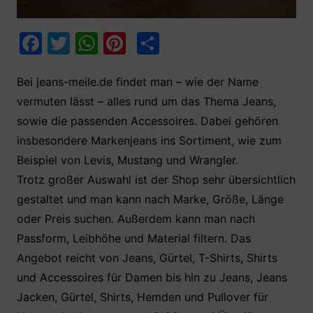
F
T
W
Pi
T
a
w
h
nt
ei
c
itt
at
er
le
Bei jeans-meile.de findet man – wie der Name
vermuten lässt – alles rund um das Thema Jeans,
e
er
s
e
n
sowie die passenden Accessoires. Dabei gehören
b
A
st
insbesondere Markenjeans ins Sortiment, wie zum
o
p
Beispiel von Levis, Mustang und Wrangler.
o
p
Trotz großer Auswahl ist der Shop sehr übersichtlich
k
gestaltet und man kann nach Marke, Größe, Länge
oder Preis suchen. Außerdem kann man nach
Passform, Leibhöhe und Material filtern. Das
Angebot reicht von Jeans, Gürtel, T-Shirts, Shirts
und Accessoires für Damen bis hin zu Jeans, Jeans
Jacken, Gürtel, Shirts, Hemden und Pullover für