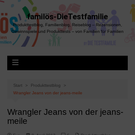
Zum
Inhalt
familös-DieTestfamilie
springen
Produkttestblog, Familienblog, Reiseblog – Rezensionen,
Gewinnspiele und Produkttests – von Familien für Familien
Start
Produkttestblog
Wrangler Jeans von der jeans-meile
Wrangler Jeans von der jeans-
meile