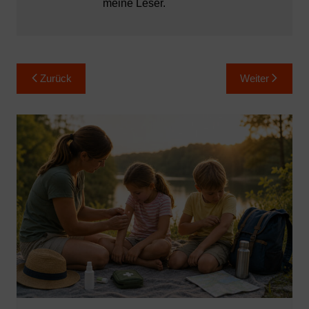
meine Leser.
Beitragsnavigation
Zurück
Weiter