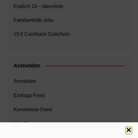
Endlich 18 – Ideenliste
Familienhilfe Jobs
15 € Cashback Gutschein
Anmelden
Anmelden
Eintrags-Feed
Kommentar-Feed
WordPress.org