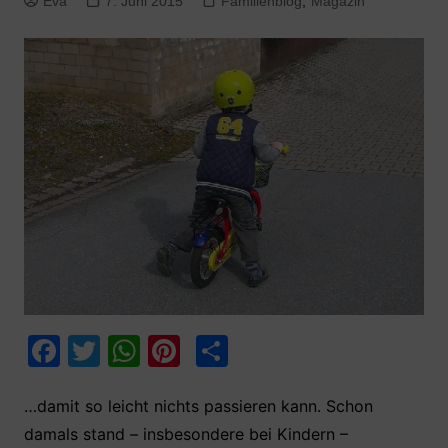
Eva
7. Juni 2015
Familienblog
,
Magazin
F
T
W
Pi
T
a
w
h
nt
ei
c
itt
at
er
le
…damit so leicht nichts passieren kann. Schon
damals stand – insbesondere bei Kindern –
e
er
s
e
n