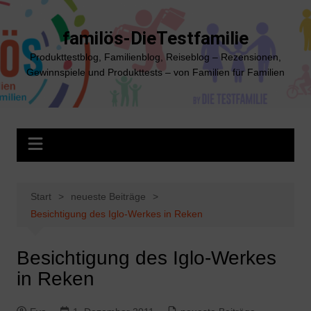
Zum
Inhalt
familös-DieTestfamilie
springen
Produkttestblog, Familienblog, Reiseblog – Rezensionen,
Gewinnspiele und Produkttests – von Familien für Familien
Start
neueste Beiträge
Besichtigung des Iglo-Werkes in Reken
Besichtigung des Iglo-Werkes
in Reken