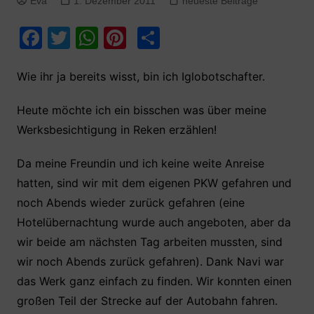
Eva
1. Dezember 2011
neueste Beiträge
F
T
W
Pi
T
a
w
h
nt
ei
c
itt
at
er
le
Wie ihr ja bereits wisst, bin ich Iglobotschafter.
e
er
s
e
n
Heute möchte ich ein bisschen was über meine
b
A
st
Werksbesichtigung in Reken erzählen!
o
p
Da meine Freundin und ich keine weite Anreise
o
p
hatten, sind wir mit dem eigenen PKW gefahren und
k
noch Abends wieder zurück gefahren (eine
Hotelübernachtung wurde auch angeboten, aber da
wir beide am nächsten Tag arbeiten mussten, sind
wir noch Abends zurück gefahren). Dank Navi war
das Werk ganz einfach zu finden. Wir konnten einen
großen Teil der Strecke auf der Autobahn fahren.