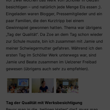
vor zwei Wochen das Werk von Schöller in Uelzen
e
er
s
e
n
besichtigen – und natürlich jede Menge Eis essen ;).
b
A
st
Eingeladen waren Blogger, Pressemitglieder und ein
o
p
paar Familien, die den Kurztripp bei einem
o
p
Gewinnspiel gewonnen hatten. Thema war übrigens
k
„Tag der Qualität“. Da Zoe an dem Tag schon wieder
zur Schule musste, bin ich zusammen mit Jamie und
meiner Schwiegermutter gefahren. Während ich den
ersten Tag im Schöller Werk unterwegs war, sind
Jamie und Beate zusammen im Uelzener Freibad
gewesen (übrigens auch sehr zu empfehlen).
Tag der Qualität mit Werksbesichtigung
Bevor man in die „heiligen Hallen“ darf, muss man