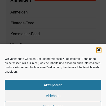
Anmelden
Anmelden
Eintrags-Feed
Kommentar-Feed
WordPress.org
Wir verwenden Cookies, um unsere Website zu optimieren. Denn ohne
diese wissen wir z.B. nicht, welche Inhalte und Aktionen euch interessieren
Zahnarzt München
und wir können euch ohne eure Zustimmung bestimmte Inhalte nicht mehr
anzeigen.
www.estaregistrierung.org – ESTA
Akzeptieren
Ablehnen
©familös - dieTestfamilie -