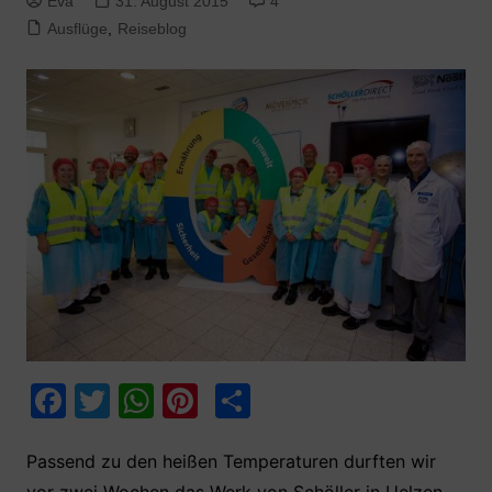
Eva
31. August 2015
4
Ausflüge
,
Reiseblog
F
T
W
Pi
T
a
w
h
nt
ei
c
itt
at
er
le
Passend zu den heißen Temperaturen durften wir