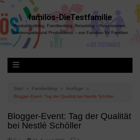
Zum
Inhalt
familös-DieTestfamilie
springen
Produkttestblog, Familienblog, Reiseblog – Rezensionen,
Gewinnspiele und Produkttests – von Familien für Familien
Start
Familienblog
Ausflüge
Blogger-Event: Tag der Qualität bei Nestlé Schöller
Blogger-Event: Tag der Qualität
bei Nestlé Schöller