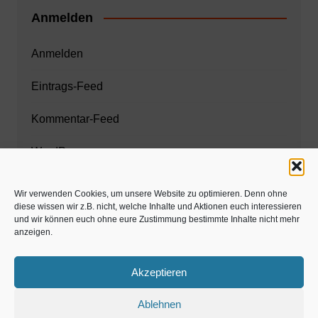
Anmelden
Anmelden
Eintrags-Feed
Kommentar-Feed
WordPress.org
Wir verwenden Cookies, um unsere Website zu optimieren. Denn ohne
diese wissen wir z.B. nicht, welche Inhalte und Aktionen euch interessieren
Zahnarzt München
und wir können euch ohne eure Zustimmung bestimmte Inhalte nicht mehr
anzeigen.
www.estaregistrierung.org – ESTA
Akzeptieren
Ablehnen