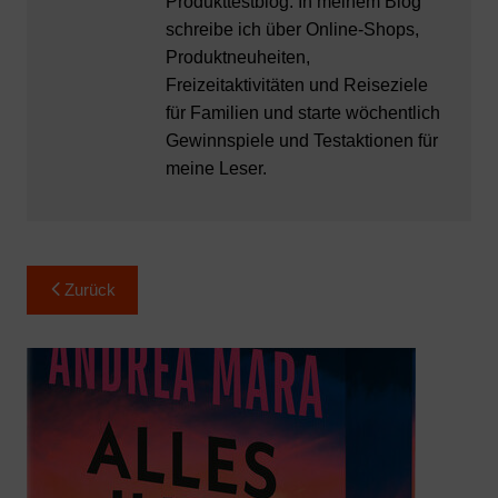
Produkttestblog. In meinem Blog
schreibe ich über Online-Shops,
Produktneuheiten,
Freizeitaktivitäten und Reiseziele
für Familien und starte wöchentlich
Gewinnspiele und Testaktionen für
meine Leser.
Beitragsnavigation
Zurück