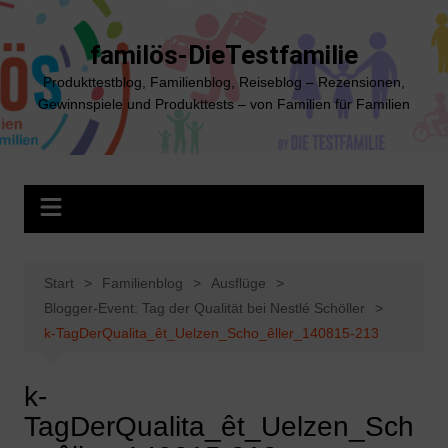
Zum
Inhalt
familös-DieTestfamilie
springen
Produkttestblog, Familienblog, Reiseblog – Rezensionen,
Gewinnspiele und Produkttests – von Familien für Familien
Start
Familienblog
Ausflüge
Blogger-Event: Tag der Qualität bei Nestlé Schöller
k-TagDerQualita_êt_Uelzen_Scho_êller_140815-213
k-
TagDerQualita_êt_Uelzen_Sch