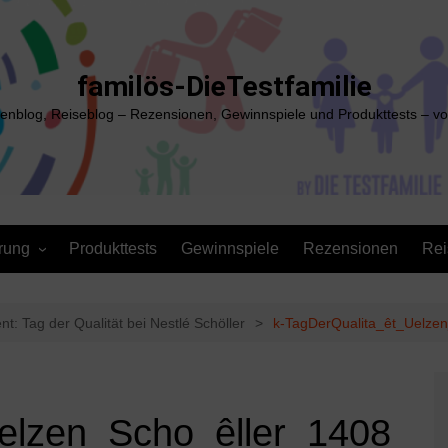
familös-DieTestfamilie
ienblog, Reiseblog – Rezensionen, Gewinnspiele und Produkttests – vo
rung
Produkttests
Gewinnspiele
Rezensionen
Rei
t: Tag der Qualität bei Nestlé Schöller
k-TagDerQualita_êt_Uelze
elzen_Scho_êller_1408