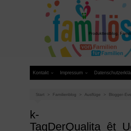
Zum
Inhalt
springen
Produkttestblog, Famil
Kontakt
Impressum
Datenschutzerklä
Presse
Cookie-Richtlinie (EU)
Daten anfordern /
Media Kit
Löschantrag
Start
Familienblog
Ausflüge
Blogger-Even
k-
TagDerQualita_êt_U