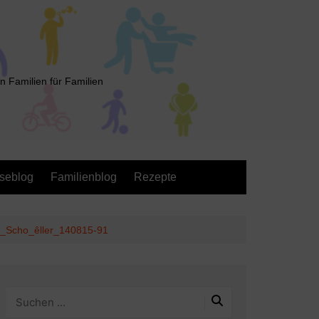
n Familien für Familien
seblog
Familienblog
Rezepte
n_Scho_êller_140815-91