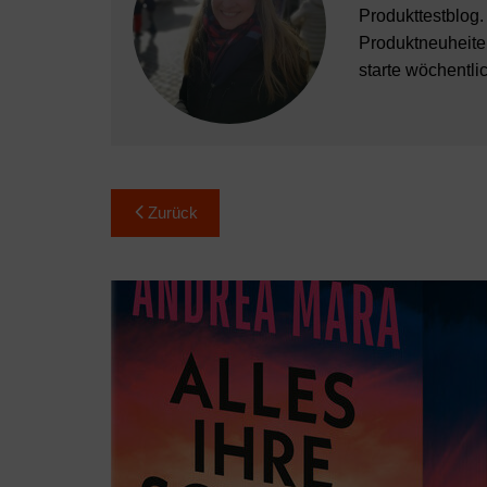
Produkttestblog.
Produktneuheiten
starte wöchentli
Beitragsnavigation
Zurück