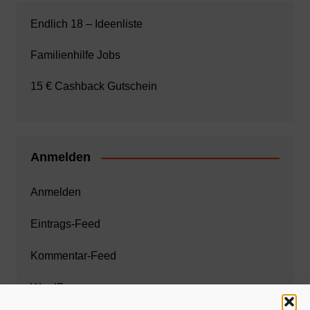
Endlich 18 – Ideenliste
Familienhilfe Jobs
15 € Cashback Gutschein
Anmelden
Anmelden
Eintrags-Feed
Kommentar-Feed
WordPress.org