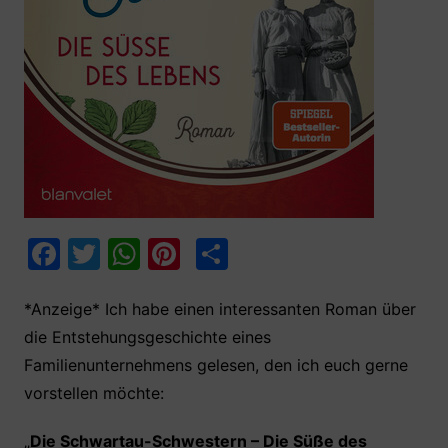
F
T
W
Pi
T
a
w
h
nt
ei
c
itt
at
er
le
*Anzeige* Ich habe einen interessanten Roman über
die Entstehungsgeschichte eines
e
er
s
e
n
Familienunternehmens gelesen, den ich euch gerne
b
A
st
vorstellen möchte:
o
p
o
p
„
Die Schwartau-Schwestern – Die Süße des