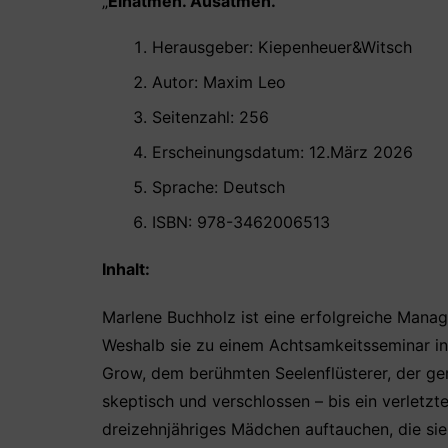
„
E
inatmen. Ausatmen.
“
o
p
Herausgeber: Kiepenheuer&Witsch ‎
o
p
Autor: Maxim Leo
k
Seitenzahl: 256
Erscheinungsdatum: 12.März 2026
Sprache: Deutsch
ISBN: 978-3462006513 ‎ ‎
Inhalt:
Marlene Buchholz ist eine erfolgreiche Manager
Weshalb sie zu einem Achtsamkeitsseminar in
Grow, dem berühmten Seelenflüsterer, der gera
skeptisch und verschlossen – bis ein verletz
dreizehnjähriges Mädchen auftauchen, die sie 