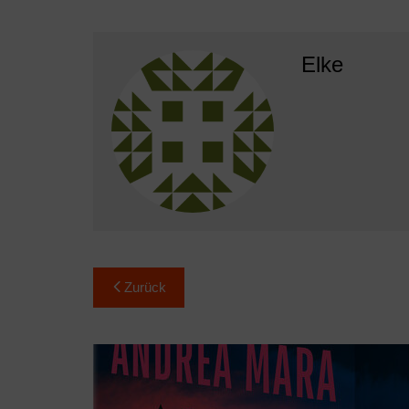
Elke
Beitragsnavigation
Zurück