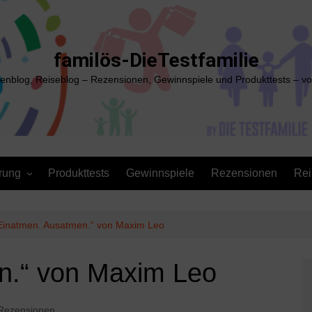
familös-DieTestfamilie
ienblog, Reiseblog – Rezensionen, Gewinnspiele und Produkttests – vo
rung
Produkttests
Gewinnspiele
Rezensionen
Rei
Einatmen. Ausatmen.“ von Maxim Leo
n.“ von Maxim Leo
Rezensionen