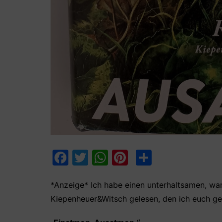
F
T
W
Pi
T
a
w
h
nt
ei
c
itt
at
er
le
*Anzeige* Ich habe einen unterhaltsamen, w
Kiepenheuer&Witsch ‎gelesen, den ich euch ge
e
er
s
e
n
b
A
st