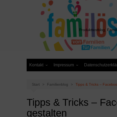
Zum
Inhalt
springen
Produkttestblog, Famil
Kontakt
Impressum
Datenschutzerklä
Presse
Cookie-Richtlinie (EU)
Daten anfordern /
Media Kit
Löschantrag
Start
Familienblog
Tipps & Tricks – Facebo
Tipps & Tricks – F
gestalten