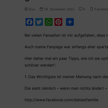
Eva
29. Dezember 2011
6
Familien
F
T
W
Pi
T
a
w
h
nt
ei
c
itt
at
er
le
Bei vielen Fanseiten ist mir aufgefallen, dass
e
er
s
e
n
Auch meine Fanpage war anfangs eher sparta
b
A
st
o
p
Hier daher mal ein paar Tipps, wie ich sie op
schöner werden“:
o
p
k
1. Das Wichtigste ist meiner Meinung nach di
Die sieht nämlich – wenn man nichts ändert –
http://www.facebook.com/dietestfamilie