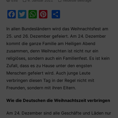
Eva
6. Januar 2021
neueste Beiträge
F
T
W
Pi
T
a
w
h
nt
ei
c
itt
at
er
le
In allen Bundesländern wird das Weihnachtsfest am
25. und 26. Dezember gefeiert. Am 24. Dezember
e
er
s
e
n
kommt die ganze Familie am Heiligen Abend
b
A
st
zusammen, denn Weihnachten ist nicht nur ein
o
p
religiöses, sondern auch ein Familienfest. Es ist kein
o
p
Zufall, dass es zu Hause unter den engsten
k
Menschen gefeiert wird. Auch junge Leute
verbringen diesen Tag in der Regel nicht mit
Freunden, sondern mit ihren Eltern.
Wie die Deutschen die Weihnachtszeit verbringen
Am 24. Dezember sind alle Geschäfte und Läden nur