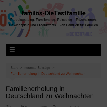
Zum
Inhalt
familös-DieTestfamilie
springen
Produkttestblog, Familienblog, Reiseblog – Rezensionen,
Gewinnspiele und Produkttests – von Familien für Familien
Start
neueste Beiträge
Familienerholung in Deutschland zu Weihnachten
Familienerholung in
Deutschland zu Weihnachten