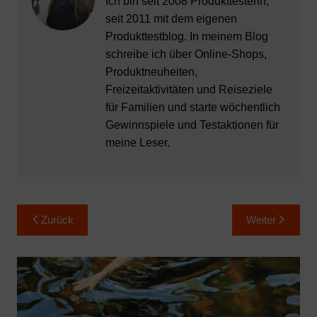
Ich bin seit 2008 Produkttesterin,
seit 2011 mit dem eigenen
Produkttestblog. In meinem Blog
schreibe ich über Online-Shops,
Produktneuheiten,
Freizeitaktivitäten und Reiseziele
für Familien und starte wöchentlich
Gewinnspiele und Testaktionen für
meine Leser.
Beitragsnavigation
Zurück
Weiter