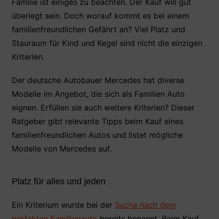
Familie ist einiges zu beachten. Der Kauf will gut
e
er
s
e
n
überlegt sein. Doch worauf kommt es bei einem
b
A
st
familienfreundlichen Gefährt an? Viel Platz und
o
p
Stauraum für Kind und Kegel sind nicht die einzigen
o
p
Kriterien.
k
Der deutsche Autobauer Mercedes hat diverse
Modelle im Angebot, die sich als Familien Auto
eignen. Erfüllen sie auch weitere Kriterien? Dieser
Ratgeber gibt relevante Tipps beim Kauf eines
familienfreundlichen Autos und listet mögliche
Modelle von Mercedes auf.
Platz für alles und jeden
Ein Kriterium wurde bei der
Suche nach dem
perfekten Familienauto
bereits benannt. Beim Kauf