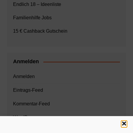
Endlich 18 – Ideenliste
Familienhilfe Jobs
15 € Cashback Gutschein
Anmelden
Anmelden
Eintrags-Feed
Kommentar-Feed
WordPress.org