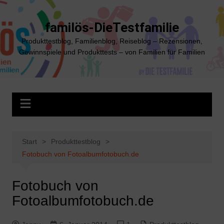
Zum
Inhalt
familös-DieTestfamilie
springen
Produkttestblog, Familienblog, Reiseblog – Rezensionen,
Gewinnspiele und Produkttests – von Familien für Familien
Start
Produkttestblog
Fotobuch von Fotoalbumfotobuch.de
Fotobuch von
Fotoalbumfotobuch.de