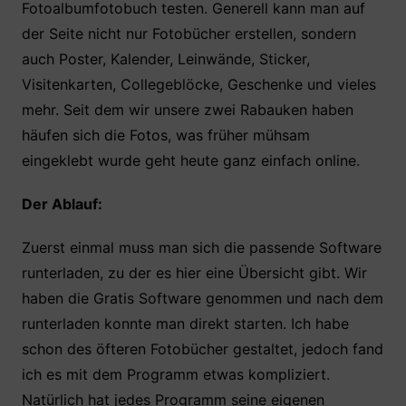
Fotoalbumfotobuch testen. Generell kann man auf
e
er
s
e
n
der Seite nicht nur Fotobücher erstellen, sondern
b
A
st
auch Poster, Kalender, Leinwände, Sticker,
o
p
Visitenkarten, Collegeblöcke, Geschenke und vieles
o
p
mehr. Seit dem wir unsere zwei Rabauken haben
k
häufen sich die Fotos, was früher mühsam
eingeklebt wurde geht heute ganz einfach online.
Der Ablauf:
Zuerst einmal muss man sich die passende Software
runterladen, zu der es hier eine Übersicht gibt. Wir
haben die Gratis Software genommen und nach dem
runterladen konnte man direkt starten. Ich habe
schon des öfteren Fotobücher gestaltet, jedoch fand
ich es mit dem Programm etwas kompliziert.
Natürlich hat jedes Programm seine eigenen