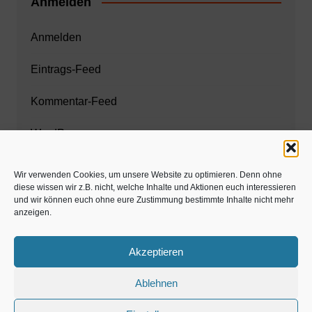
Anmelden
Anmelden
Eintrags-Feed
Kommentar-Feed
WordPress.org
Wir verwenden Cookies, um unsere Website zu optimieren. Denn ohne
diese wissen wir z.B. nicht, welche Inhalte und Aktionen euch interessieren
Zahnarzt München
und wir können euch ohne eure Zustimmung bestimmte Inhalte nicht mehr
anzeigen.
www.estaregistrierung.org – ESTA
Akzeptieren
Ablehnen
©familös - dieTestfamilie -