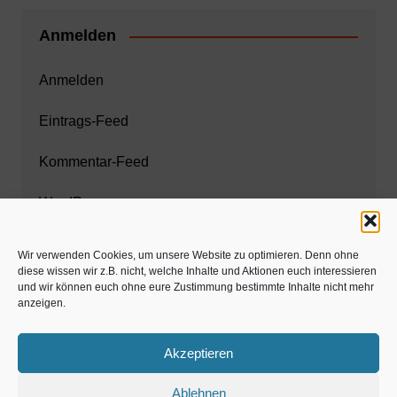
Anmelden
Anmelden
Eintrags-Feed
Kommentar-Feed
WordPress.org
Wir verwenden Cookies, um unsere Website zu optimieren. Denn ohne
diese wissen wir z.B. nicht, welche Inhalte und Aktionen euch interessieren
Zahnarzt München
und wir können euch ohne eure Zustimmung bestimmte Inhalte nicht mehr
anzeigen.
www.estaregistrierung.org – ESTA
Akzeptieren
Ablehnen