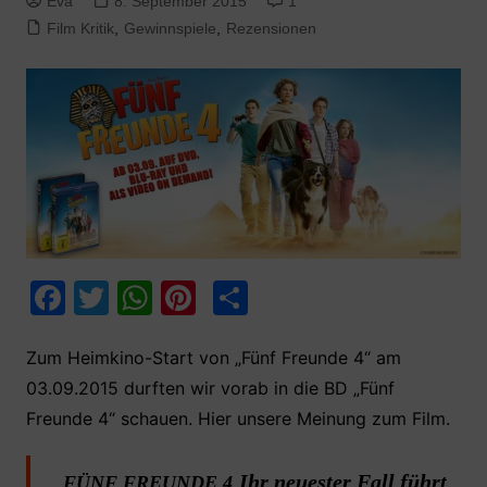
Eva
8. September 2015
1
Film Kritik
,
Gewinnspiele
,
Rezensionen
F
T
W
Pi
T
a
w
h
nt
ei
c
itt
at
er
le
Zum Heimkino-Start von „Fünf Freunde 4“ am
03.09.2015 durften wir vorab in die BD „Fünf
e
er
s
e
n
Freunde 4“ schauen. Hier unsere Meinung zum Film.
b
A
st
o
p
Ihr neuester Fall führt
FÜNF FREUNDE 4