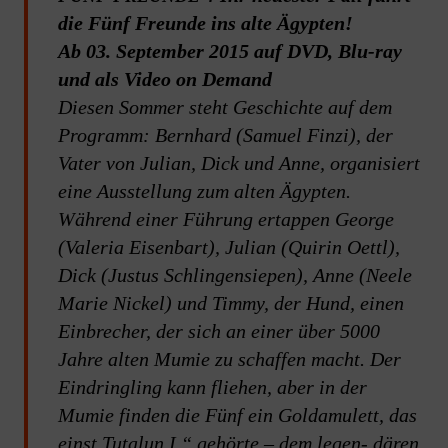
o
p
die Fünf Freunde ins alte Ägypten!
k
Ab 03. September 2015 auf DVD, Blu-ray
und als Video on Demand
Diesen Sommer steht Geschichte auf dem
Programm: Bernhard (Samuel Finzi), der
Vater von Julian, Dick und Anne, organisiert
eine Ausstellung zum alten Ägypten.
Während einer Führung ertappen George
(Valeria Eisenbart), Julian (Quirin Oettl),
Dick (Justus Schlingensiepen), Anne (Neele
Marie Nickel) und Timmy, der Hund, einen
Einbrecher, der sich an einer über 5000
Jahre alten Mumie zu schaffen macht. Der
Eindringling kann fliehen, aber in der
Mumie finden die Fünf ein Goldamulett, das
einst Tutalun I.“ gehörte – dem legen- dären,