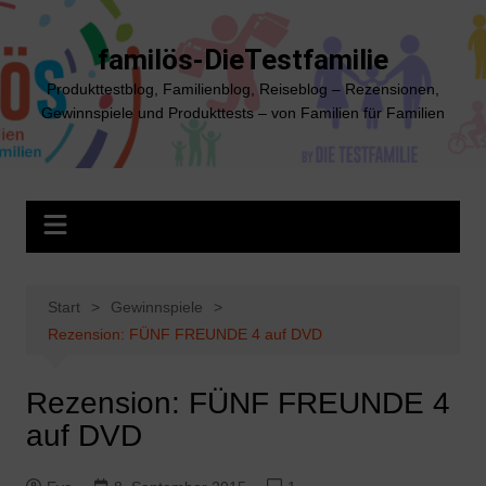
Zum
Inhalt
familös-DieTestfamilie
springen
Produkttestblog, Familienblog, Reiseblog – Rezensionen,
Gewinnspiele und Produkttests – von Familien für Familien
Start
Gewinnspiele
Rezension: FÜNF FREUNDE 4 auf DVD
Rezension: FÜNF FREUNDE 4
auf DVD