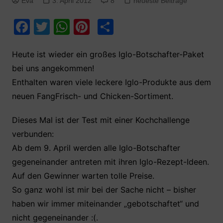
Eva
3. April 2012
8
neueste Beiträge
F
T
W
Pi
T
a
w
h
nt
ei
c
itt
at
er
le
Heute ist wieder ein großes Iglo-Botschafter-Paket
bei uns angekommen!
e
er
s
e
n
Enthalten waren viele leckere Iglo-Produkte aus dem
b
A
st
neuen FangFrisch- und Chicken-Sortiment.
o
p
o
p
Dieses Mal ist der Test mit einer Kochchallenge
k
verbunden:
Ab dem 9. April werden alle Iglo-Botschafter
gegeneinander antreten mit ihren Iglo-Rezept-Ideen.
Auf den Gewinner warten tolle Preise.
So ganz wohl ist mir bei der Sache nicht – bisher
haben wir immer miteinander „gebotschaftet“ und
nicht gegeneinander :(.