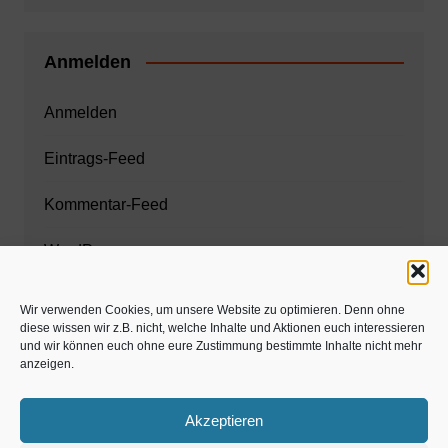
Anmelden
Anmelden
Eintrags-Feed
Kommentar-Feed
WordPress.org
Wir verwenden Cookies, um unsere Website zu optimieren. Denn ohne
diese wissen wir z.B. nicht, welche Inhalte und Aktionen euch interessieren
Zahnarzt München
und wir können euch ohne eure Zustimmung bestimmte Inhalte nicht mehr
anzeigen.
www.estaregistrierung.org – ESTA
Akzeptieren