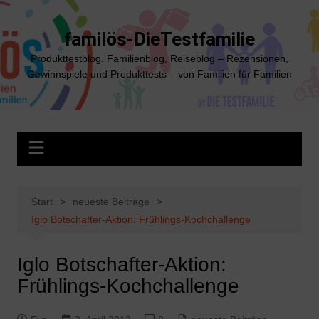
Zum
Inhalt
familös-DieTestfamilie
springen
Produkttestblog, Familienblog, Reiseblog – Rezensionen,
Gewinnspiele und Produkttests – von Familien für Familien
Start
neueste Beiträge
Iglo Botschafter-Aktion: Frühlings-Kochchallenge
Iglo Botschafter-Aktion:
Frühlings-Kochchallenge