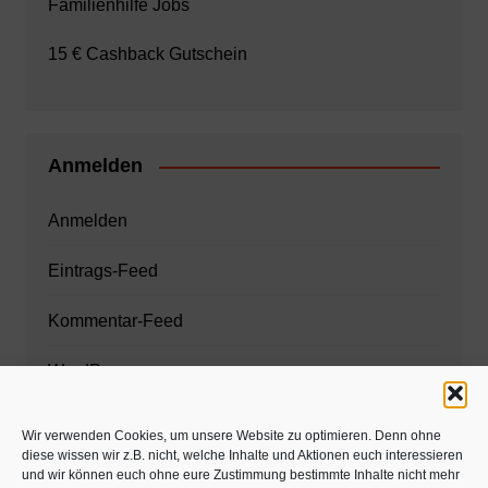
Familienhilfe Jobs
15 € Cashback Gutschein
Anmelden
Anmelden
Eintrags-Feed
Kommentar-Feed
WordPress.org
Wir verwenden Cookies, um unsere Website zu optimieren. Denn ohne
diese wissen wir z.B. nicht, welche Inhalte und Aktionen euch interessieren
Zahnarzt München
und wir können euch ohne eure Zustimmung bestimmte Inhalte nicht mehr