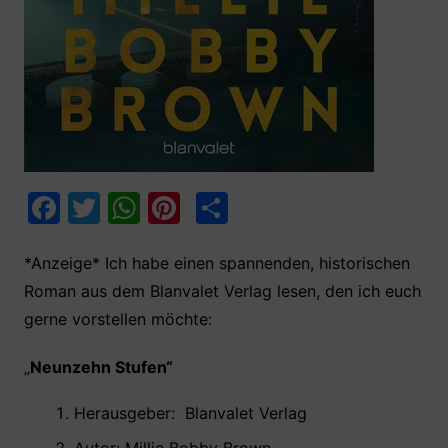
F
T
W
Pi
T
a
w
h
nt
ei
c
itt
at
er
le
*Anzeige* Ich habe einen spannenden, historischen
Roman aus dem Blanvalet Verlag lesen, den ich euch
e
er
s
e
n
gerne vorstellen möchte:
b
A
st
o
p
„
Neunzehn Stufen
“
o
p
Herausgeber: ‎‎ Blanvalet Verlag
k