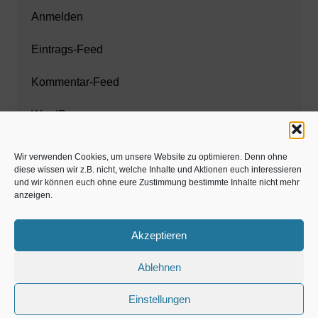
Anmelden
Eintrags-Feed
Kommentar-Feed
WordPress.org
Wir verwenden Cookies, um unsere Website zu optimieren. Denn ohne
diese wissen wir z.B. nicht, welche Inhalte und Aktionen euch interessieren
Zahnarzt München
und wir können euch ohne eure Zustimmung bestimmte Inhalte nicht mehr
anzeigen.
www.estaregistrierung.org – ESTA
Akzeptieren
Ablehnen
©familös - dieTestfamilie -
Einstellungen
Kolumne
Privates
Einschulung & Schulzeit