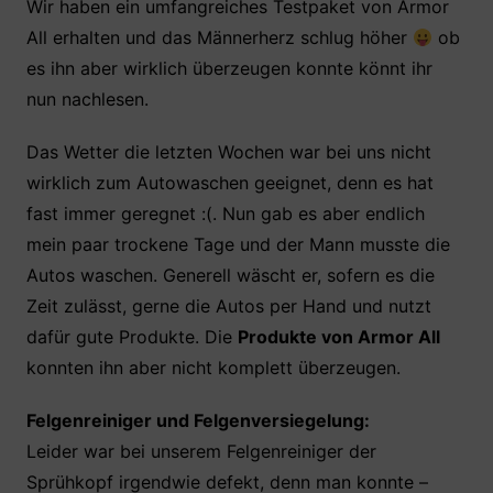
c
itt
at
er
le
Wir haben ein umfangreiches Testpaket von Armor
All erhalten und das Männerherz schlug höher
ob
e
er
s
e
n
es ihn aber wirklich überzeugen konnte könnt ihr
b
A
st
nun nachlesen.
o
p
o
p
Das Wetter die letzten Wochen war bei uns nicht
k
wirklich zum Autowaschen geeignet, denn es hat
fast immer geregnet :(. Nun gab es aber endlich
mein paar trockene Tage und der Mann musste die
Autos waschen. Generell wäscht er, sofern es die
Zeit zulässt, gerne die Autos per Hand und nutzt
dafür gute Produkte. Die
Produkte von Armor All
konnten ihn aber nicht komplett überzeugen.
Felgenreiniger und Felgenversiegelung:
Leider war bei unserem Felgenreiniger der
Sprühkopf irgendwie defekt, denn man konnte –